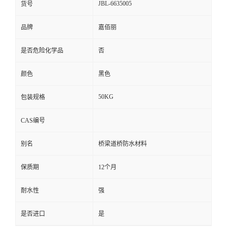
JBL-6635005
货号
品牌
嘉佰丽
是否危险化学品
否
颜色
黑色
50KG
包装规格
CAS编号
别名
桥梁道桥防水材料
保质期
12个月
耐水性
强
是否进口
是