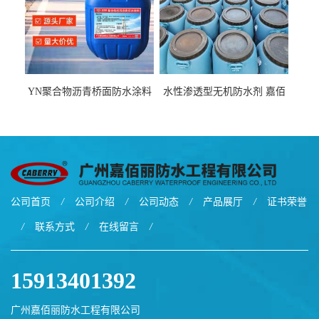
YN聚合物沥青桥面防水涂料
水性渗透型无机防水剂 嘉佰
厂家包运费
丽道桥用防水层涂料阜阳本
地厂家价格
公司首页
/
公司介绍
/
公司动态
/
产品展厅
/
证书荣誉
/
联系方式
/
在线留言
/
15913401392
广州嘉佰丽防水工程有限公司