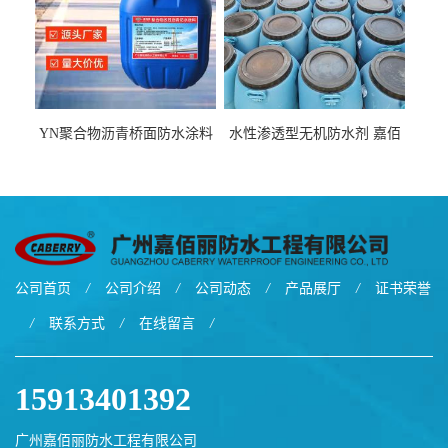
YN聚合物沥青桥面防水涂料
水性渗透型无机防水剂 嘉佰
厂家包运费
丽道桥用防水层涂料阜阳本
地厂家价格
公司首页
/
公司介绍
/
公司动态
/
产品展厅
/
证书荣誉
/
联系方式
/
在线留言
/
15913401392
广州嘉佰丽防水工程有限公司