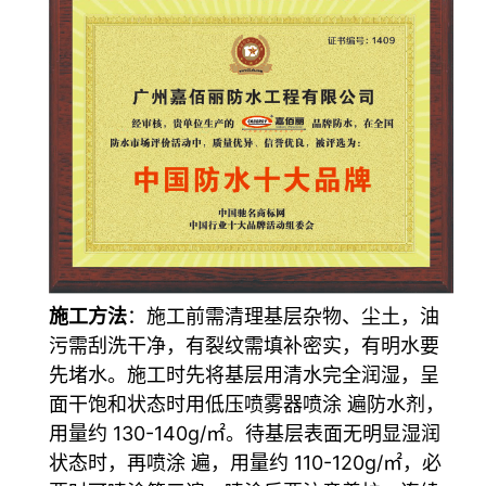
施工方法
：施工前需清理基层杂物、尘土，油
污需刮洗干净，有裂纹需填补密实，有明水要
先堵水。施工时先将基层用清水完全润湿，呈
面干饱和状态时用低压喷雾器喷涂 遍防水剂，
用量约 130-140g/㎡。待基层表面无明显湿润
状态时，再喷涂 遍，用量约 110-120g/㎡，必