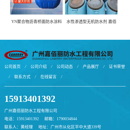
YN聚合物沥青桥面防水涂料
水性渗透型无机防水剂 嘉佰
厂家包运费
丽道桥用防水层涂料阜阳本
地厂家价格
公司首页
/
公司介绍
/
公司动态
/
产品展厅
/
证书荣誉
/
联系方式
/
在线留言
/
15913401392
广州嘉佰丽防水工程有限公司
电话：15913401392
邮箱：
1790034844
联系人：黄经理
地址：广州市从化区平中大道339号