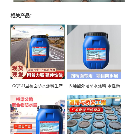
相关产品：
GQF-II型桥面防水涂料生产
丙烯酸外墙防水涂料 水性沥
厂家、嘉佰丽防水材料一手
青基防水涂料出口外贸实地
货源
厂家