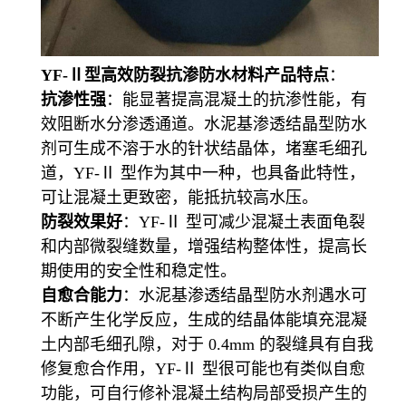
YF-Ⅱ型高效防裂抗渗防水材料
产品特点
：
抗渗性强
：能显著提高混凝土的抗渗性能，有
效阻断水分渗透通道。水泥基渗透结晶型防水
剂可生成不溶于水的针状结晶体，堵塞毛细孔
道，YF-Ⅱ 型作为其中一种，也具备此特性，
可让混凝土更致密，能抵抗较高水压。
防裂效果好
：YF-Ⅱ 型可减少混凝土表面龟裂
和内部微裂缝数量，增强结构整体性，提高长
期使用的安全性和稳定性。
自愈合能力
：水泥基渗透结晶型防水剂遇水可
不断产生化学反应，生成的结晶体能填充混凝
土内部毛细孔隙，对于 0.4mm 的裂缝具有自我
修复愈合作用，YF-Ⅱ 型很可能也有类似自愈
功能，可自行修补混凝土结构局部受损产生的