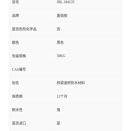
JBL-184135
货号
品牌
嘉佰丽
是否危险化学品
否
颜色
黑色
50KG
包装规格
CAS编号
别名
桥梁道桥防水材料
保质期
12个月
耐水性
强
是否进口
是