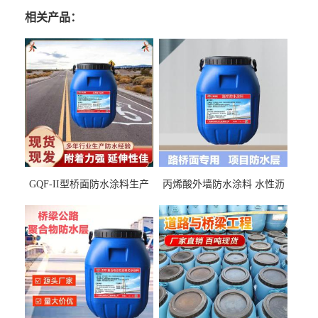
相关产品：
GQF-II型桥面防水涂料生产
丙烯酸外墙防水涂料 水性沥
厂家、嘉佰丽防水材料一手
青基防水涂料出口外贸实地
货源
厂家