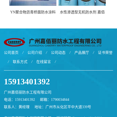
YN聚合物沥青桥面防水涂料
水性渗透型无机防水剂 嘉佰
厂家包运费
丽道桥用防水层涂料阜阳本
地厂家价格
公司首页
/
公司介绍
/
公司动态
/
产品展厅
/
证书荣誉
/
联系方式
/
在线留言
/
15913401392
广州嘉佰丽防水工程有限公司
电话：15913401392
邮箱：
1790034844
联系人：黄经理
地址：广州市从化区平中大道339号