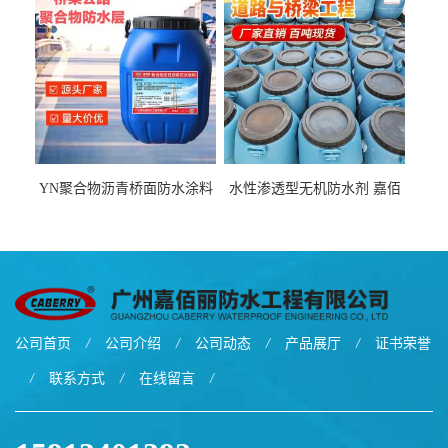
货源
厂家
YN聚合物沥青桥面防水涂料
水性渗透型无机防水剂 嘉佰
厂家包运费
丽道桥用防水层涂料阜阳本
地厂家价格
公司首页
/
公司介绍
/
公司动态
/
产品展厅
/
证书荣誉
/
联系方式
/
在线留言
/