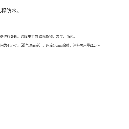
工程防水。
剂进行处理。涂膜施工前 清除杂物、灰尘、油污。
h～7h（视气温而定）。厚度1.0mm涂膜，涂料总用量(2.2 ～