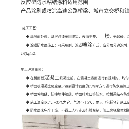
反应型防水粘结涂料
适用范围
产品涂刷或喷涂高速公路桥梁、城市立交桥和
施工工艺：
干燥
◆ 基层面处理：基层必须牢固坚实，表面平整、
、无起砂、浮
喷涂
◆ 涂膜防水层施工：可采用刷、滚或
方式，应分层分遍涂刷，
2.6)kg/m2。
施工注意事项：
混凝土
◆ 在桥面板
终凝之前，在混凝土表面进行有规则的、均匀
◆ 桥面板混凝土强度至少达到设计强度的70%时方可进行防水层施
◆ 桥面伸缩缝、防撞墙伸缩缝、桥面排水口等防水，按桥梁结构防
◆ 施工温度以5℃～35℃为宜。气温小于5℃、雨天（包括预计施工
◆ 防水层未完全干燥，不得上人行走及行驶车辆，防止尖锐物体划