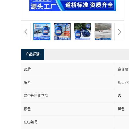
产品详请
品牌
嘉佰丽
JBL-77
货号
是否危险化学品
否
颜色
黑色
CAS编号