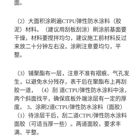
面。
（2）大面积涂刷遍CTPU弹性防水涂料（胶
泥）材料。（建议用刮板刮涂）刷涂前基面要
干燥，材料要搅拌均匀，建议施工前材料反过
来放二十分钟左右没，涂刷注意要均匀，平
整。
（3）铺聚酯布一层，注意不准有褶痕、气孔发
生，以避免水分残存，表干后在聚酯布上再刮
胶一道， （4）刮 道CTPU弹性防水涂料中涂，
两个斜面找平，确保底板外端涂层有一定的厚
度。 3、涂刷2道CTPU弹性防水涂料（面胶）
（1）待涂层干后，刮二道CTPU弹性防水涂料
面胶（可适当厚一些）。两道面胶，要求丰
满、平整。