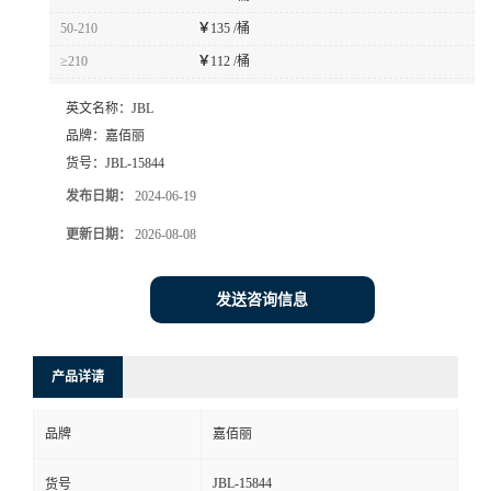
50-210
￥
135 /桶
≥210
￥
112 /桶
英文名称：
JBL
品牌：
嘉佰丽
货号：
JBL-15844
发布日期：
2024-06-19
更新日期：
2026-08-08
发送咨询信息
产品详请
品牌
嘉佰丽
JBL-15844
货号