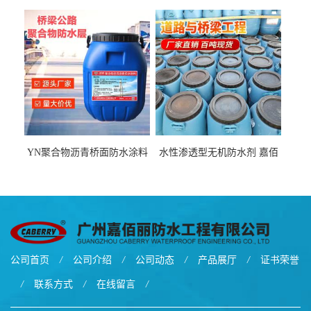
厂家、嘉佰丽防水材料一手
青基防水涂料出口外贸实地
货源
厂家
YN聚合物沥青桥面防水涂料
水性渗透型无机防水剂 嘉佰
厂家包运费
丽道桥用防水层涂料阜阳本
地厂家价格
公司首页
/
公司介绍
/
公司动态
/
产品展厅
/
证书荣誉
/
联系方式
/
在线留言
/