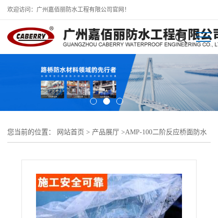
欢迎访问：广州嘉佰丽防水工程有限公司官网！
您当前的位置：
网站首页
>
产品展厅
>
AMP-100二阶反应桥面防水
涂料
>
AMP-LM反应型防水粘结涂料 道桥市政工地直供