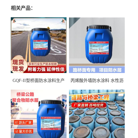
相关产品：
GQF-II型桥面防水涂料生产
丙烯酸外墙防水涂料 水性沥
厂家、嘉佰丽防水材料一手
青基防水涂料出口外贸实地
货源
厂家