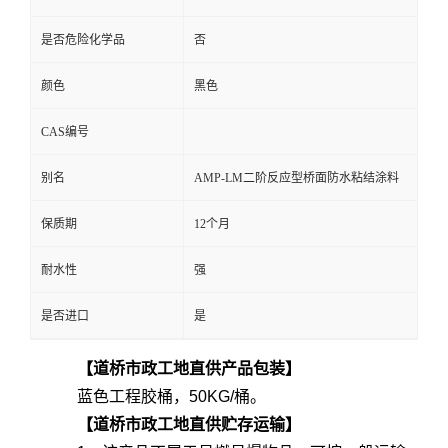
是否危险化学品
否
颜色
黑色
CAS编号
别名
AMP-LM二阶反应型桥面防水粘结涂料
保质期
12个月
耐水性
强
是否进口
是
【道桥市政工地直供产品包装】
蓝色工程胶桶，50KG/桶。
【道桥市政工地直供贮存运输】