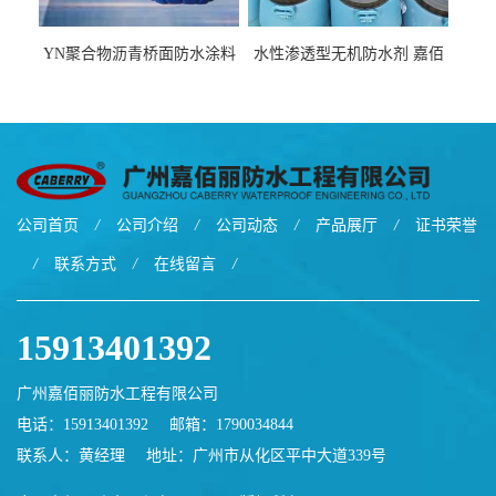
YN聚合物沥青桥面防水涂料
水性渗透型无机防水剂 嘉佰
厂家包运费
丽道桥用防水层涂料阜阳本
地厂家价格
公司首页
/
公司介绍
/
公司动态
/
产品展厅
/
证书荣誉
/
联系方式
/
在线留言
/
15913401392
广州嘉佰丽防水工程有限公司
电话：15913401392
邮箱：
1790034844
联系人：黄经理
地址：广州市从化区平中大道339号