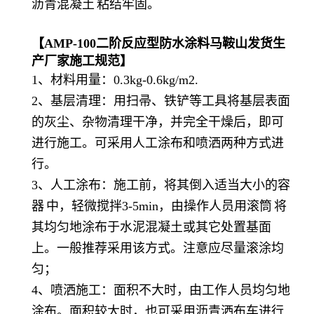
沥青混凝土
粘结牢固。
【
AMP-100二阶反应型防水涂料马鞍山发货生
产厂家
施工规范】
1、材料用量：0.3kg-0.6kg/m2.
2、基层清理：用扫帚、铁铲等工具将基层表面
的灰尘、杂物清理干净，并完全干燥后，即可
进行施工。可采用人工涂布和喷洒两种方式进
行。
3、人工涂布：施工前，将其倒入适当大小的
容
器
中，轻微搅拌3-5min，由操作人员用
滚筒
将
其均匀地涂布于水泥混凝土或其它处置基面
上。一般推荐采用该方式。注意应尽量滚涂均
匀；
4、喷洒施工：面积不大时，由工作人员均匀地
涂布。面积较大时，也可采用沥青洒布车进行