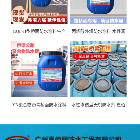
GQF-II型桥面防水涂料生产
丙烯酸外墙防水涂料 水性沥
厂家、嘉佰丽防水材料一手
青基防水涂料出口外贸实地
货源
厂家
YN聚合物沥青桥面防水涂料
水性渗透型无机防水剂 嘉佰
厂家包运费
丽道桥用防水层涂料阜阳本
地厂家价格