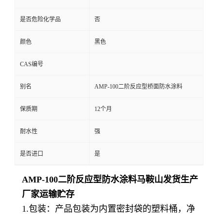
是否危险化学品
否
颜色
黑色
CAS编号
别名
AMP-100二阶反应型桥面防水涂料
保质期
12个月
耐水性
强
是否进口
是
AMP-100二阶反应型防水涂料马鞍山发货生产
厂家
运输贮存
1.包装：产品包装为内置密封袋的塑料桶，净