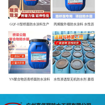
GQF-II型桥面防水涂料生产
丙烯酸外墙防水涂料 水性沥
厂家、嘉佰丽防水材料一手
青基防水涂料出口外贸实地
货源
厂家
YN聚合物沥青桥面防水涂料
水性渗透型无机防水剂 嘉佰
厂家包运费
丽道桥用防水层涂料阜阳本
地厂家价格