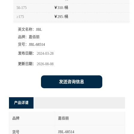
50-175
￥
310 /桶
≥175
￥
295 /桶
英文名称：
JBL
品牌：
嘉佰丽
货号：
JBL-68514
发布日期：
2024-03-28
更新日期：
2026-08-08
发送咨询信息
产品详请
品牌
嘉佰丽
JBL-68514
货号