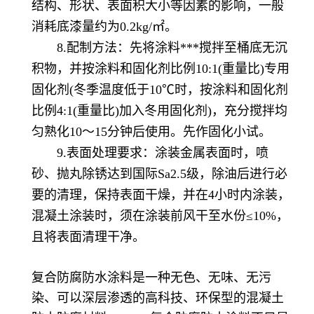
结构、形状、表面积大小等因素的影响，一般
消耗底漆量约为0.2kg/㎡。
8.配制方法：先将涂料***搅拌至桶底无沉
积物，并按涂料和固化剂比例10:1(重量比)专用
固化剂(冬季温度低于10℃时，按涂料和固化剂
比例4:1(重量比)加入冬用固化剂)，充分搅拌均
匀熟化10～15分钟后使用。先作固化小试。
9.表面处理要求：涂装金属表面时，喷
砂、抛丸除锈达到国际Sa2.5级，除油后进行必
要的清理，保持表面干燥，并在4小时内涂装，
混凝土涂装时，须在涂装前风干至水份≤10%，
且将表面清理干净。
复合防腐防水涂料是一种无色、无味、无污
染、可以深层渗透的高科技、环保型的混凝土