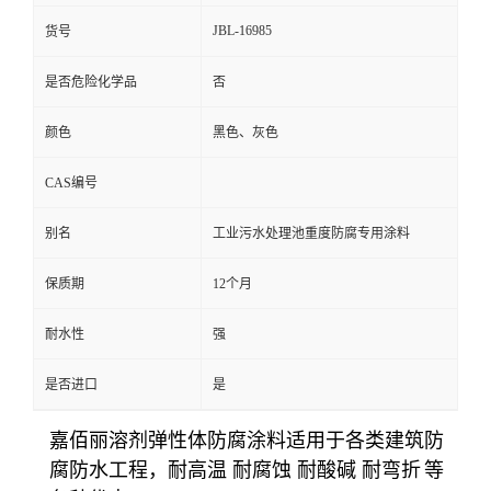
JBL-16985
货号
是否危险化学品
否
颜色
黑色、灰色
CAS编号
别名
工业污水处理池重度防腐专用涂料
保质期
12个月
耐水性
强
是否进口
是
嘉佰丽溶剂弹性体防腐涂料适用于各类建筑防
腐防水工程，
耐高温 耐腐蚀 耐酸碱 耐弯折
等