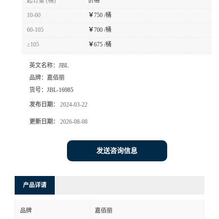
起订量 (桶)
价格
10-60
￥
750 /桶
60-105
￥
700 /桶
≥105
￥
675 /桶
英文名称：
JBL
品牌：
嘉佰丽
货号：
JBL-16985
发布日期：
2024-03-22
更新日期：
2026-08-08
发送咨询信息
产品详请
品牌
嘉佰丽