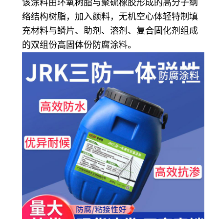
该涂料由环氧树脂与聚硫橡胶形成的高分子纲
络结构树脂，加入颜料，无机空心体轻特制填
充材料与鳞片、助剂、溶剂、复合固化剂组成
的双组份高固体份防腐涂料。