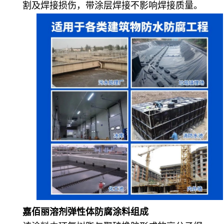
割及焊接损伤，带涂层焊接不影响焊接质量。
嘉佰丽溶剂弹性体防腐涂料
组成