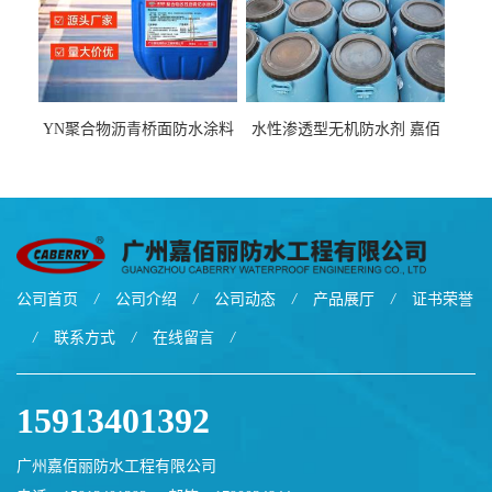
YN聚合物沥青桥面防水涂料
水性渗透型无机防水剂 嘉佰
厂家包运费
丽道桥用防水层涂料阜阳本
地厂家价格
公司首页
/
公司介绍
/
公司动态
/
产品展厅
/
证书荣誉
/
联系方式
/
在线留言
/
15913401392
广州嘉佰丽防水工程有限公司