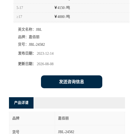
5-17
￥
4150 /吨
≥17
￥
4000 /吨
英文名称：
JBL
品牌：
嘉佰丽
货号：
JBL-24582
发布日期：
2023-12-14
更新日期：
2026-08-08
发送咨询信息
产品详请
品牌
嘉佰丽
JBL-24582
货号