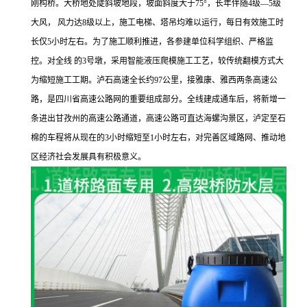
刚构桥。大桥地处陡斜坡地段，坡面斜度大于75°，长年伴随4级—5级
大风， 风力达8级以上，施工电梯、塔吊均难以运行，每日有效施工时
长仅5小时左右。为了施工顺利推进，各参建单位科学组织、严格监
控。对全线 的3号墩，采用智能液压爬模施工工艺，较传统翻模方式大
为缩短施工工期。泸石高速全长约97公里，接雅康、雅西两条高速公
路，是四川省高速公路网的重要组成部分。全线建成通车后，将新增一
条进出甘孜州的高速公路通道，高速公路可直达海螺沟景区，泸定至石
棉的车程将从现在的3小时缩短至1小时左右，对完善区域路网、推动地
区经济社会发展具有积极意义。