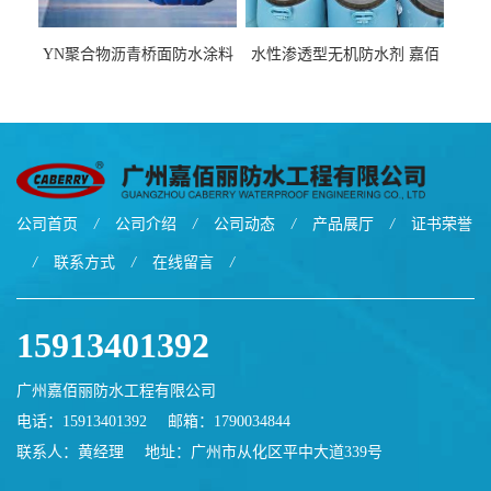
YN聚合物沥青桥面防水涂料
水性渗透型无机防水剂 嘉佰
厂家包运费
丽道桥用防水层涂料阜阳本
地厂家价格
公司首页
/
公司介绍
/
公司动态
/
产品展厅
/
证书荣誉
/
联系方式
/
在线留言
/
15913401392
广州嘉佰丽防水工程有限公司
电话：15913401392
邮箱：
1790034844
联系人：黄经理
地址：广州市从化区平中大道339号