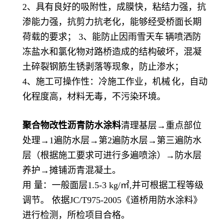
2、具有良好的吸附性，成膜快，粘结力强，抗
渗能力强，抗剪力抗老化，能够经受桥面长期
荷载的要求； 3、能防止因雨雪
天车
辆喷洒防
冻盐水和氯化物对路桥造成的结构破坏，混凝
土碎裂钢筋生锈剥落等现象，防止渗水；
4、施工可操作性：冷施工作业，
机械
化，自动
化程度高，材料无毒，不污染环境。
聚合物改性沥青防水涂料
清理基层→重点部位
处理→1遍防水层→第2遍防水层→第三遍防水
层（根据施工要求可进行多遍喷涂）→防水层
养护→摊铺沥青混凝土。
用 量：一般面层1.5-3 kg/㎡,并可根据工程等级
调节。 依据JC/T975-2005《道桥用防水涂料》
进行检测，所检项目合格。