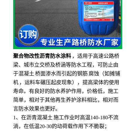
聚合物改性沥青防水涂料
，适用于高速公路桥
梁、城市立交桥及桥涵等防水工程，可防止由
于
混凝土
桥面渗水而引起的
钢筋
腐蚀（如
摊铺
机
，运料车碾压起皮现象），提高梁体的使用
寿命。有良好的防水养护作用，价格低，施工
简单，相对于其他再生养护涂料相比，相对而
言防水效果也更好。
1、在
沥青混凝土
施工作业时高温140-180不流
淌，在低温20-30的动荷载作用下不脆裂；