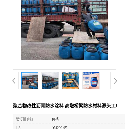
聚合物改性沥青防水涂料 高墩桥梁防水材料源头工厂
起订量 (吨)
价格
1-5
￥
4200 /吨