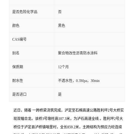
是否危险化学品
否
颜色
黑色
CAS编号
别名
聚合物改性沥青防水涂料
保质期
12个月
耐水性
不透水性，0.3Mpa，30min
是否进口
是
近日，随着 一跨桥梁浇筑完成，泸定至石棉高速公路胜利坪2号大桥实
现双幅合龙。该桥3号墩柱高107.3米，为泸石高速全线 。胜利坪2号大
桥位于泸定县泸桥镇咱里村，全长859.2米，主跨结构为预应力砼连续