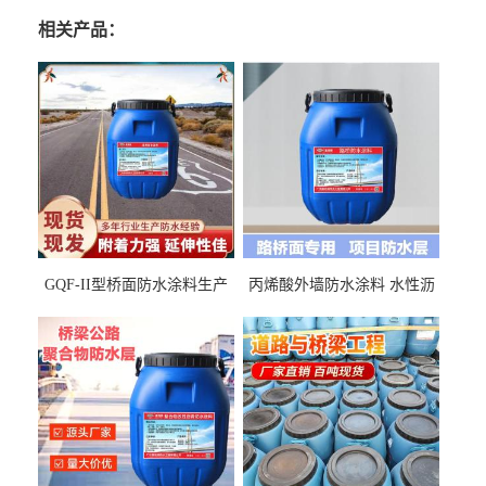
相关产品：
GQF-II型桥面防水涂料生产
丙烯酸外墙防水涂料 水性沥
厂家、嘉佰丽防水材料一手
青基防水涂料出口外贸实地
货源
厂家