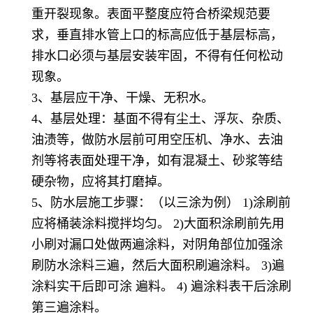
重开裂现象。表面平整度应符合桥梁规范要
求，垂直排水管上口的标高应低于基层标高，
排水口必须与基层安装牢固，不得有任何松动
现象。
3、基层应干净、干燥、无积水。
4、基层处理：基面不得有尘土、浮灰、杂质、
油渍等，做防水层前可用空压机、净水、去油
剂等将表面处理干净，如有混凝土、砂浆等结
硬杂物，应将其打磨掉。
5、防水层施工步骤：（以三涂为例） 1)涂刷前
应将桶装涂料搅拌均匀。 2)大面积涂刷前先用
小刷对漏口处做两遍涂料，对阴角部位加强涂
刷防水涂料三遍，然后大面积刷遍涂料。 3)遍
涂料实干后即可涂 遍料。 4) 遍涂料表干后涂刷
第三遍涂料。