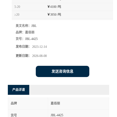
5-20
￥
4100 /吨
≥20
￥
3950 /吨
英文名称：
JBL
品牌：
嘉佰丽
货号：
JBL-4425
发布日期：
2023-12-14
更新日期：
2026-08-08
发送咨询信息
产品详请
品牌
嘉佰丽
JBL-4425
货号