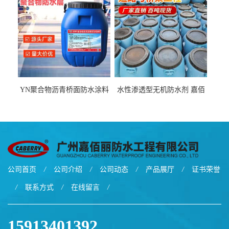
YN聚合物沥青桥面防水涂料
水性渗透型无机防水剂 嘉佰
厂家包运费
丽道桥用防水层涂料阜阳本
地厂家价格
公司首页
/
公司介绍
/
公司动态
/
产品展厅
/
证书荣誉
/
联系方式
/
在线留言
/
15913401392