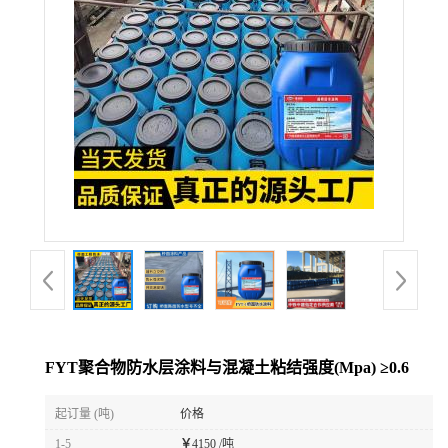
FYT聚合物防水层涂料与混凝土粘结强度(Mpa) ≥0.6
起订量 (吨)
价格
1-5
￥
4150 /吨