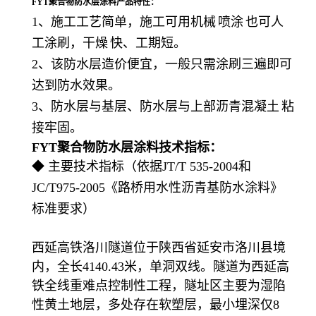
FYT聚合物防水层涂料
产品特性：
1、施工工艺简单，施工可用
机械
喷涂
也可人
工涂刷，
干燥
快、工期短。
2、该防水层造价便宜，一般只需涂刷三遍即可
达到防水效果。
3、防水层与基层、防水层与上部
沥青混凝土
粘
接牢固。
FYT聚合物防水层涂料
技术指标：
◆ 主要技术指标（依据JT/T 535-2004和
JC/T975-2005《路桥用水性沥青基防水涂料》
标准要求）
西延高铁洛川隧道位于陕西省延安市洛川县境
内，全长4140.43米，单洞双线。隧道为西延高
铁全线重难点控制性工程，隧址区主要为湿陷
性黄土地层，多处存在软塑层，最小埋深仅8