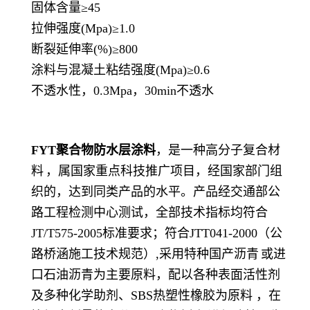
固体含量
≥45
拉伸强度(Mpa)
≥1.0
断裂延伸率(%)
≥800
涂料与混凝土粘结强度(Mpa)
≥0.6
不透水性，0.3Mpa，30min
不透水
FYT聚合物防水层涂料
，是一种高分子
复合材
料
，属国家重点科技推广项目，经国家部门组
织的，达到同类产品的水平。产品经交通部公
路工程检测中心测试，全部技术指标均符合
JT/T575-2005标准要求；符合JTT041-2000（公
路桥涵施工技术规范）,采用特种国产
沥青
或进
口石油沥青为主要原料，配以各种表面活性剂
及多种化学助剂、SBS热塑性橡胶为原料 ，在