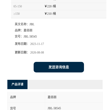
65-150
￥
220 /桶
≥150
￥
210 /桶
英文名称：
JBL
品牌：
嘉佰丽
货号：
JBL-58545
发布日期：
2023-11-17
更新日期：
2026-08-08
发送咨询信息
产品详请
品牌
嘉佰丽
JBL-58545
货号