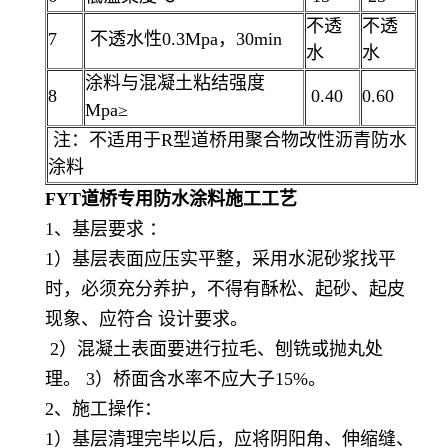
不透
不透
7
不透水性0.3Mpa，30min
水
水
涂料与混凝土粘结强度
8
0.40
0.60
Mpa≥
注：不适用于R型道桥用聚合物改性沥青防水
涂料
F
Y
T道桥专用防水涂料
施工工艺
1、基层要求 ：
1）基层表面应压实平整，采用水泥砂浆找平
时，必须充分养护，不得有酥松、起砂、起皮
现象、应符合 设计要求。
2）混凝土表面要进行拉毛、刨铣或抛丸处
理。 3）桥面含水率不应大子15%。
2、施工操作：
1）基层清理完毕以后，应将阴阳角、伸缩缝、