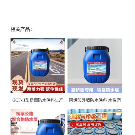
相关产品：
GQF-II型桥面防水涂料生产
丙烯酸外墙防水涂料 水性沥
厂家、嘉佰丽防水材料一手
青基防水涂料出口外贸实地
货源
厂家