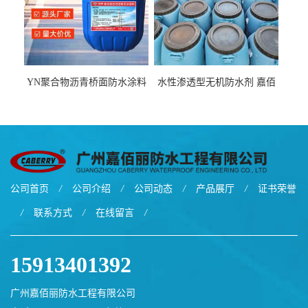
YN聚合物沥青桥面防水涂料
水性渗透型无机防水剂 嘉佰
厂家包运费
丽道桥用防水层涂料阜阳本
地厂家价格
公司首页
/
公司介绍
/
公司动态
/
产品展厅
/
证书荣誉
/
联系方式
/
在线留言
/
15913401392
广州嘉佰丽防水工程有限公司