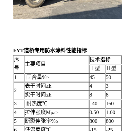
F
Y
T道桥专用防水涂料
性能指标
技术指标
序
主要项目
号
Ⅰ型
Ⅱ型
1
固含量%≥
45
50
表干时间≤h
4
3
2
实干时间≤h
8
8
3
耐热度℃
140
160
4
拉伸强度Mpa≥
0.50
1.00
5
断裂伸张率%≥
800
800
6
低温柔度℃
-15
-25