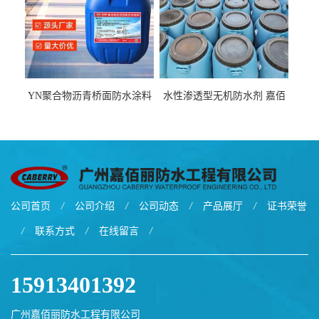
YN聚合物沥青桥面防水涂料
水性渗透型无机防水剂 嘉佰
厂家包运费
丽道桥用防水层涂料阜阳本
地厂家价格
公司首页
/
公司介绍
/
公司动态
/
产品展厅
/
证书荣誉
/
联系方式
/
在线留言
/
15913401392
广州嘉佰丽防水工程有限公司