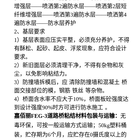
增强层——喷洒第2遍防水层——喷洒第2层短
纤维增强层——喷洒第3遍防水层——喷洒第4
遍防水层——防水层养护
2、基层要求
1）基层表面应压实平整，必须充分养护，不得
有酥松、起砂、起皮、浮浆现象，应符合设计
要求。
2）新旧面层必须清理干净，不得有杂物和灰
尘，以免影响粘结力。
3）防撞墙拆模后，应 清除防撞墙和
混凝土
桥
面交接部位的模，
钢筋
铁丝
等杂物。
4）桥面含水率不应大于10%，桥面板砼强度达
到设计强度90%时方可进行
防水施工
。
嘉佰丽
FEG-3道路桥粘结材料
包装与运输：
无
毒环保，可按一般运输方式运输；50kg塑料桶
装，贮存期为6个月，应贮存在0摄氏度以上的