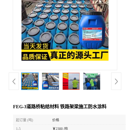
FEG-3道路桥粘结材料 铁路架梁施工防水涂料
起订量 (吨)
价格
1-5
￥
2300 /吨