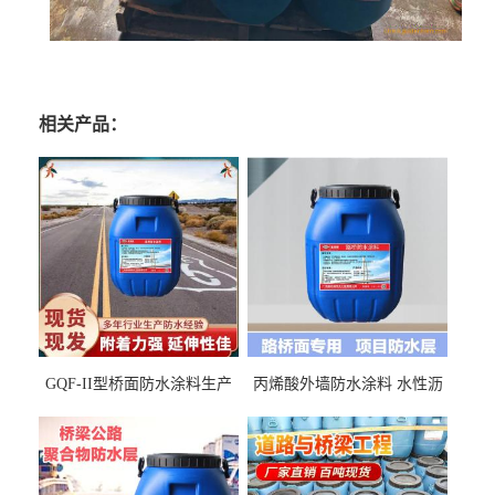
相关产品：
GQF-II型桥面防水涂料生产
丙烯酸外墙防水涂料 水性沥
厂家、嘉佰丽防水材料一手
青基防水涂料出口外贸实地
货源
厂家