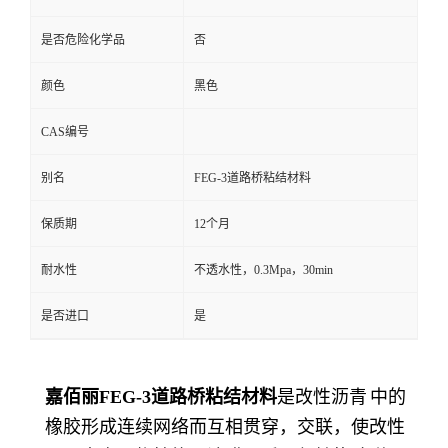
是否危险化学品
否
颜色
黑色
CAS编号
别名
FEG-3道路桥粘结材料
保质期
12个月
耐水性
不透水性，0.3Mpa，30min
是否进口
是
嘉佰丽
FEG-3道路桥粘结材料
是改性
沥青
中的
橡胶形成连续网络而互相贯穿，交联，使改性