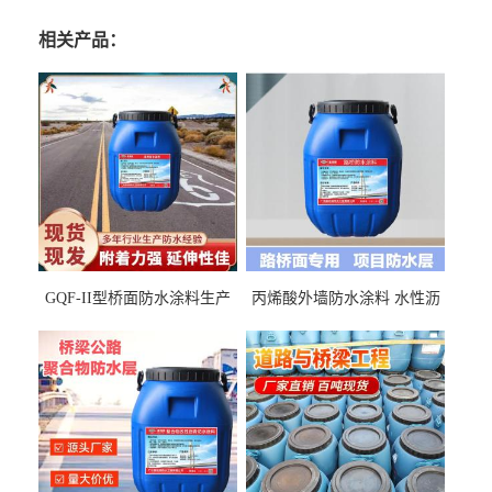
相关产品：
GQF-II型桥面防水涂料生产
丙烯酸外墙防水涂料 水性沥
厂家、嘉佰丽防水材料一手
青基防水涂料出口外贸实地
货源
厂家