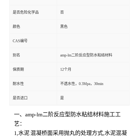
是否危险化学品
否
颜色
黑色
CAS编号
别名
amp-lm二阶反应型防水粘结材料
保质期
12个月
耐水性
不透水性，0.3Mpa，30min
是否进口
是
一、amp-lm二阶反应型防水粘结材料施工工
艺：
1,
水泥
混凝桥面采用抛丸的处理方式,水泥
混凝