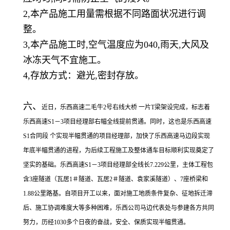
2,本产品施工用量需根据不同路面状况进行调
整。
3,本产品施工时,空气温度应为040,雨天,大风及
冰冻天气不宜施工。
4,存放方式：避光,密封存放。
六、
近日，乐西高速二毛牛2号右线大桥 一片T梁架设完成，标志着
乐西高速S1－3项目经理部右幅全线提前贯通。同时，这也是乐西高速
S1合同段 个实现半幅贯通的项目经理部，加快了乐西高速马边段实现
年底半幅贯通的进程，为后续工程施工及整体通车目标顺利实现奠定了
坚实的基础。乐西高速S1－3项目经理部全线长7.229公里，主体工程包
含3座隧道（瓦居1＃隧道、瓦居2＃隧道、袁家溪隧道）、7座桥梁和
1.88公里路基。自项目开工以来，面对施工地质条件复杂、征地拆迁滞
后、施工协调难度大等多种困难，乐西公司马边代表处与参建各方共同
努力，历经1030多个日夜的奋战，安全、保质实现半幅贯通。