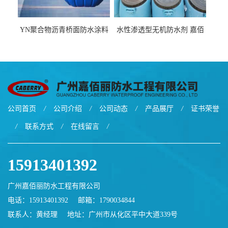
YN聚合物沥青桥面防水涂料
水性渗透型无机防水剂 嘉佰
厂家包运费
丽道桥用防水层涂料阜阳本
地厂家价格
公司首页
/
公司介绍
/
公司动态
/
产品展厅
/
证书荣誉
/
联系方式
/
在线留言
/
15913401392
广州嘉佰丽防水工程有限公司
电话：15913401392
邮箱：
1790034844
联系人：黄经理
地址：广州市从化区平中大道339号