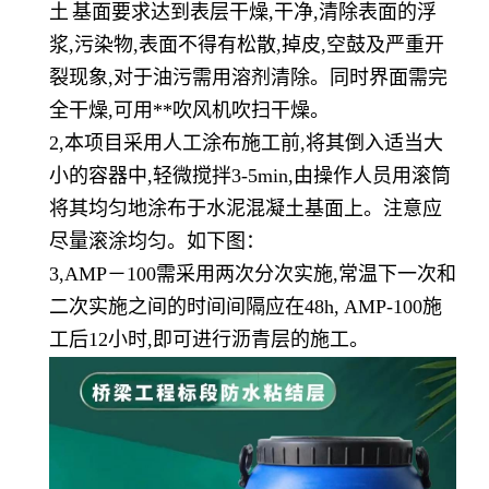
土
基面要求达到表层干燥,干净,清除表面的浮
浆,污染物,表面不得有松散,掉皮,空鼓及严重开
裂现象,对于油污需用溶剂清除。同时界面需完
全干燥,可用**吹风机吹扫干燥。
2,本项目采用人工涂布施工前,将其倒入适当大
小的容器中,轻微搅拌3-5min,由操作人员用滚筒
将其均匀地涂布于水泥混凝土基面上。注意应
尽量滚涂均匀。如下图：
3,AMP－100需采用两次分次实施,常温下一次和
二次实施之间的时间间隔应在48h, AMP-100施
工后12小时,即可进行沥青层的施工。