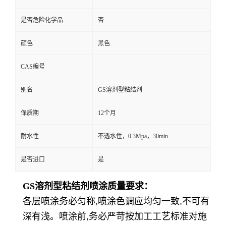
是否危险化学品
否
颜色
黑色
CAS编号
别名
GS溶剂型粘结剂
保质期
12个月
耐水性
不透水性，0.3Mpa，30min
是否进口
是
GS溶剂型粘结剂喷涂质量要求：
各层喷涂务必匀称,喷涂色调应均匀一致,不可有
深有浅。喷涂前,务必严苛按加工工艺标准对施