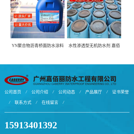
YN聚合物沥青桥面防水涂料
水性渗透型无机防水剂 嘉佰
厂家包运费
丽道桥用防水层涂料阜阳本
地厂家价格
公司首页
/
公司介绍
/
公司动态
/
产品展厅
/
证书荣誉
/
联系方式
/
在线留言
/
15913401392