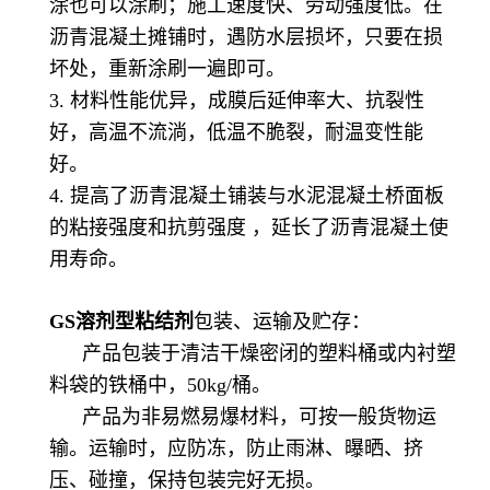
涂也可以涂刷；施工速度快、劳动强度低。在
沥青混凝土摊铺时，遇防水层损坏，只要在损
坏处，重新涂刷一遍即可。
3. 材料性能优异，成膜后延伸率大、抗裂性
好，高温不流淌，低温不脆裂，耐温变性能
好。
4. 提高了沥青混凝土铺装与水泥混凝土桥面板
的粘接强度和抗剪强度 ，延长了沥青混凝土使
用寿命。
GS溶剂型粘结剂
包装、运输及贮存：
产品包装于清洁干燥密闭的塑料桶或内衬塑
料袋的铁桶中，50kg/桶。
产品为非易燃易爆材料，可按一般货物运
输。运输时，应防冻，防止雨淋、曝晒、挤
压、碰撞，保持包装完好无损。