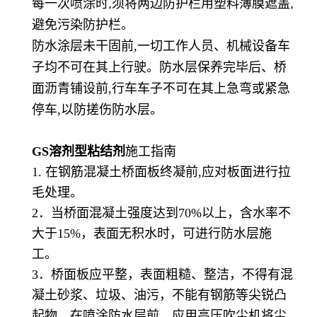
每一次喷涂时,须将两边防护栏用塑料薄膜遮盖,
避免污染防护栏。
防水涂层未干固前,一切工作人员、机械设备车
子均不可在其上行驶。防水层保养完毕后、桥
面沥青铺设前,行车车子不可在其上急弯或紧急
停车,以防搓伤防水层。
GS溶剂型粘结剂
施工指南
1. 在钢筋混凝土桥面板终凝前,应对板面进行拉
毛处理。
2．当桥面混凝土强度达到70%以上，含水率不
大于15%，表面无积水时，可进行防水层施
工。
3．桥面板应平整，表面粗糙、整洁，不得有混
凝土砂浆、垃圾、油污，不能有钢筋等尖锐凸
起物。在喷涂防水层前，应用高压吹尘机将尘