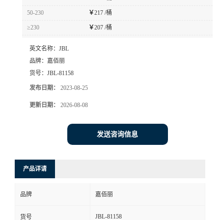
50-230
￥
217 /桶
≥230
￥
207 /桶
英文名称：
JBL
品牌：
嘉佰丽
货号：
JBL-81158
发布日期：
2023-08-25
更新日期：
2026-08-08
发送咨询信息
产品详请
品牌
嘉佰丽
JBL-81158
货号