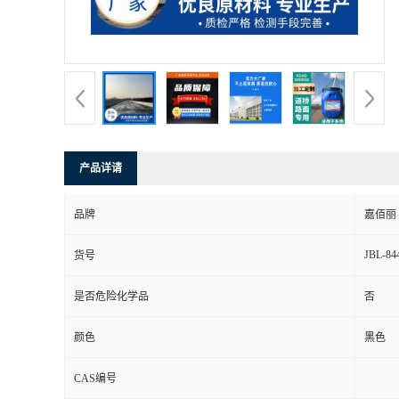
产品详请
品牌
嘉佰丽
JBL-84
货号
是否危险化学品
否
颜色
黑色
CAS编号