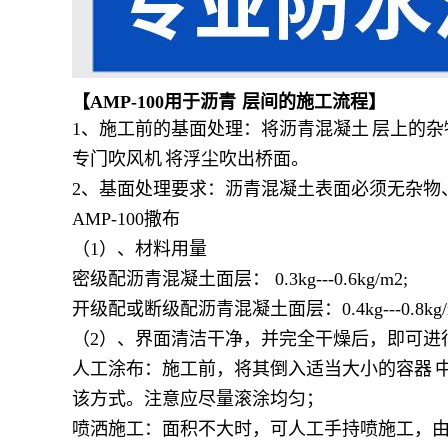
【AMP-100用于
沥青
层间的施工流程】
1、施工前的基面处理：将
沥青混凝土
层上的杂
专门吹
风机
将浮尘吹出桥面。
2、基面处理要求：沥青混凝土表面必须无杂物
AMP-100撒布
（1）、材料用量
密级配沥青混凝土面层： 0.3kg---0.6kg/m2;
开级配或断级配沥青混凝土面层：0.4kg---0.8kg/
（2）、界面清洁干净，并完全干燥后，即可进行
人工涂布：施工前，将其倒入适当大小的
容器
该方式。注意应尽量滚涂均匀；
喷洒施工：面积不大时，可人工手持喷施工，