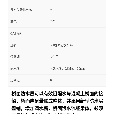
是否危险化学品
否
颜色
黑色
CAS编号
别名
fyt1桥面防水涂料
保质期
12个月
耐水性
不透水性，0.3Mpa，30min
是否进口
否
桥面防水层可以有效阻隔水与混凝土桥面的接
触，桥面应尽量联成整体，并采用新型防水层
整铺，增加滴水槽，桥面污水流经梁体，必须