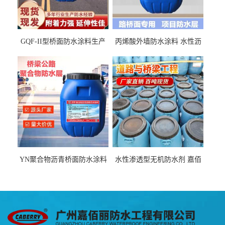
GQF-II型桥面防水涂料生产
丙烯酸外墙防水涂料 水性沥
厂家、嘉佰丽防水材料一手
青基防水涂料出口外贸实地
货源
厂家
YN聚合物沥青桥面防水涂料
水性渗透型无机防水剂 嘉佰
厂家包运费
丽道桥用防水层涂料阜阳本
地厂家价格