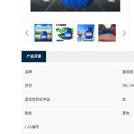
产品详请
品牌
嘉佰丽
JBL-54
货号
是否危险化学品
否
颜色
黑色
CAS编号