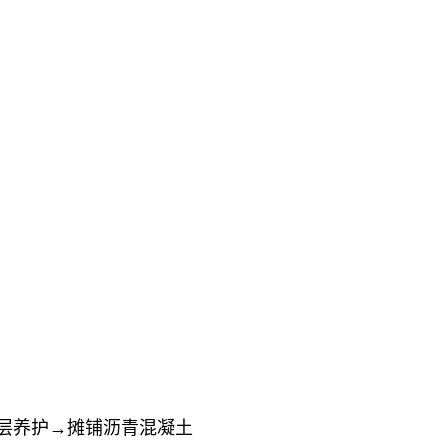
水层养护→摊铺沥青混凝土