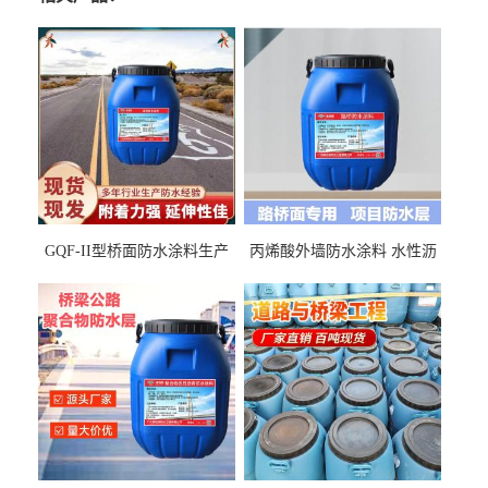
GQF-II型桥面防水涂料生产
丙烯酸外墙防水涂料 水性沥
厂家、嘉佰丽防水材料一手
青基防水涂料出口外贸实地
货源
厂家