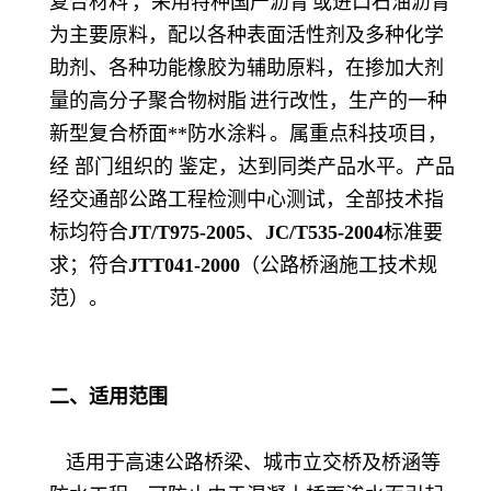
复合材料
，
采用特种国产
沥青
或进口石油沥青
为主要原料，配以各种表面活性剂及多种化学
助剂、各种功能橡胶为辅助原料，在掺加大剂
量的高分子聚合物
树脂
进行改性，生产的一种
新型复合桥面**
防水涂料
。
属重点科技项目，
经 部门组织的 鉴定，达到同类产品水平。产品
经交通部公路工程检测中心测试，全部技术指
标均符合
JT/T975-2005
、
JC/T535-2004
标准要
求；符合
JTT041-2000
（公路桥涵施工技术规
范）。
二、适用范围
适用于高速公路桥梁、城市立交桥及桥涵等