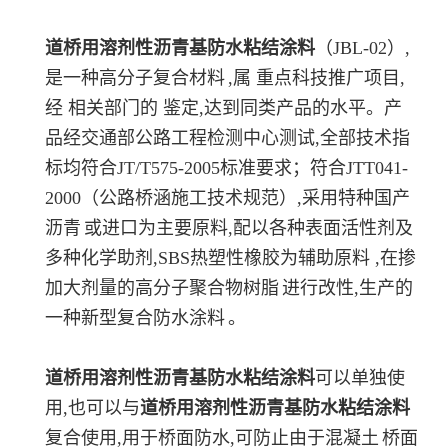
道桥用溶剂性沥青基防水粘结涂料
（JBL-02）,
是一种高分子
复合材料
,属 重点科技推广项目,
经 相关部门的 鉴定,达到同类产品的水平。产
品经交通部公路工程检测中心测试,全部技术指
标均符合JT/T575-2005标准要求；符合JTT041-
2000（公路桥涵施工技术规范）,采用特种国产
沥青
或进口为主要原料,配以各种表面活性剂及
多种化学助剂,SBS热塑性橡胶为辅助原料 ,在掺
加大剂量的高分子聚合物
树脂
进行改性,生产的
一种新型
复合防水涂料
。
道桥用溶剂性沥青基防水粘结涂料
可以单独使
用,也可以与
道桥用溶剂性沥青基防水粘结涂料
复合使用,用于桥面防水,可防止由于
混凝土
桥面