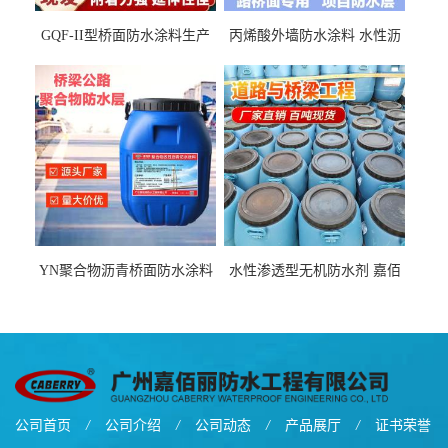
GQF-II型桥面防水涂料生产
丙烯酸外墙防水涂料 水性沥
厂家、嘉佰丽防水材料一手
青基防水涂料出口外贸实地
货源
厂家
YN聚合物沥青桥面防水涂料
水性渗透型无机防水剂 嘉佰
厂家包运费
丽道桥用防水层涂料阜阳本
地厂家价格
公司首页
/
公司介绍
/
公司动态
/
产品展厅
/
证书荣誉