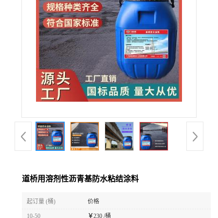
道桥用溶剂性沥青基防水粘结涂料
起订量 (桶)
价格
10-50
￥
230 /桶