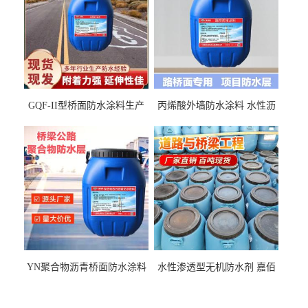
GQF-II型桥面防水涂料生产
丙烯酸外墙防水涂料 水性沥
厂家、嘉佰丽防水材料一手
青基防水涂料出口外贸实地
货源
厂家
YN聚合物沥青桥面防水涂料
水性渗透型无机防水剂 嘉佰
厂家包运费
丽道桥用防水层涂料阜阳本
地厂家价格