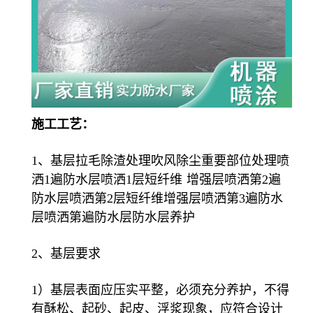
施工工艺：
1、基层拉毛除渣处理吹风除尘重要部位处理喷
洒1遍防水层喷洒1层
短纤维
增强层喷洒第2遍
防水层喷洒第2层短纤维增强层喷洒第3遍防水
层喷洒第遍防水层防水层养护
2、基层要求
1）基层表面应压实平整，必须充分养护，不得
有酥松、起砂、起皮、浮浆现象，应符合设计