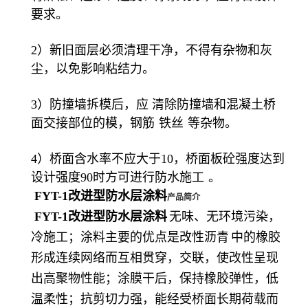
要求。
2）新旧面层必须清理干净，不得有杂物和灰
尘，以免影响粘结力。
3）防撞墙拆模后，应 清除防撞墙和混凝土桥
面交接部位的模，
钢筋
铁丝
等杂物。
4）桥面含水率不应大于10，桥面板砼强度达到
设计强度90时方可进行
防水施工
。
FYT-1改进型防水层涂料
产品简介
FYT-1改进型防水层涂料
无味、无环境污染，
冷施工；涂料主要的优点是改性
沥青
中的橡胶
形成连续网络而互相贯穿，交联，使改性呈现
出高聚物性能；涂膜干后，保持橡胶弹性，低
温柔性；抗剪切力强，能经受桥面长期荷载而