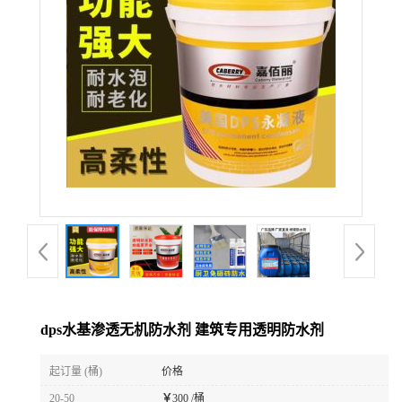
dps水基渗透无机防水剂 建筑专用透明防水剂
起订量 (桶)
价格
20-50
￥
300 /桶