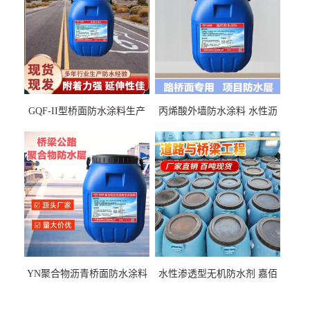
GQF-II型桥面防水涂料生产
丙烯酸外墙防水涂料 水性沥
厂家、嘉佰丽防水材料一手
青基防水涂料出口外贸实地
货源
厂家
YN聚合物沥青桥面防水涂料
水性渗透型无机防水剂 嘉佰
厂家包运费
丽道桥用防水层涂料阜阳本
地厂家价格