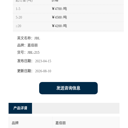
起订量 (吨)
价格
1-5
￥
4700 /吨
5-20
￥
4500 /吨
≥20
￥
4200 /吨
英文名称：
JBL
品牌：
嘉佰丽
货号：
JBL-215
发布日期：
2023-04-15
更新日期：
2026-08-10
发送咨询信息
产品详请
品牌
嘉佰丽