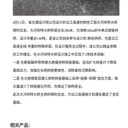
4月11日，省交通设计院公司设计的沿江高速控制性工程大河坝特大桥
顺利合龙，大河坝特大桥桥梁全长386米，为净跨360m的中承式钢管拱
桥，设计吊重达140吨，是该公司目前参与设计的 跨径拱桥，也是沿江
高速全线 吊重的特殊桥梁。在设计服务全过程中，该公司以精益求精
的工作理念，在大河坝特大桥设计施工中实现了2项技术突破：
一是 在断裂破碎带修建大跨度拱桥拱座基础，适当扩大拱座尺寸降低
基底应力，加强左右侧拱座整体性，消除差异沉降影响。
二是 在大跨钢管混凝土拱桥拱座基础上采用“竖撑+斜撑”组合方案，既
大量减少了拱座基坑开挖，也保证了结构安全。
此次大河坝特大桥主拱的顺利合龙，为沿江高速按计划通车奠定了坚实
基础。
相关产品：