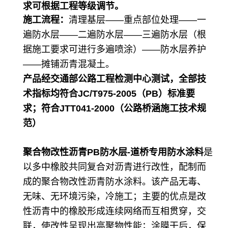
求可根据工程等级调节。
施工流程：
清理基层——重点部位处理——一
遍防水层——二遍防水层——三遍防水层（根
据施工要求可进行多遍喷涂）——防水层养护
——摊铺沥青混凝土。
产品经交通部公路工程检测中心测试，全部技
术指标均符合JC/T975-2005（PB）标准要
求；符合JTT041-2000（公路桥涵施工技术规
范）
聚合物改性沥青PB防水层-道桥专用防水涂料
是
以多中橡胶共同复合对沥青进行改性，配制而
成的聚合物改性沥青防水涂料。该产品无毒、
无味、无环境污染，冷施工；主要的优点是改
性沥青中的橡胶形成连续网络而互相贯穿，交
联，使改性呈现出高聚物性能；涂膜干后，保