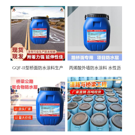
GQF-II型桥面防水涂料生产
丙烯酸外墙防水涂料 水性沥
厂家、嘉佰丽防水材料一手
青基防水涂料出口外贸实地
货源
厂家