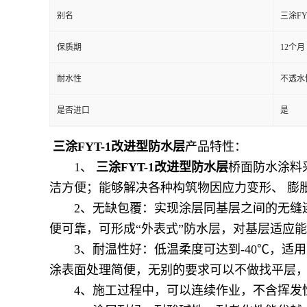
别名
三涂FY
保质期
12个月
耐水性
不透水性
是否进口
是
三涂FYT-1改进型防水层
产品特性：
1、
三涂FYT-1改进型防水层
桥面防水涂料
洁方便；能够解决各种构筑物因应力变形、 膨
2、无缺包覆：实现涂层同基层之间的无缝连
便可靠，可形成“外表式”防水层，对基层适应
3、耐温性好：低温柔度可达到-40℃，适用
涂表面处理简便，无别的要求可以不做找平层，
4、施工过程中，可以连续作业，不含挥发性