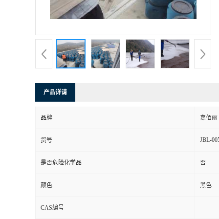
产品详请
品牌
嘉佰丽
JBL-00
货号
是否危险化学品
否
颜色
黑色
CAS编号