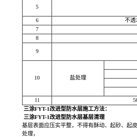
5
6
不透水
7
8
9
10
盐处理
11
5
三涂FYT-1改进型防水层
施工方法：
三涂FYT-1改进型防水层
基层清理
基层表面应压实平整，不得有酥动、起砂、起
处理，