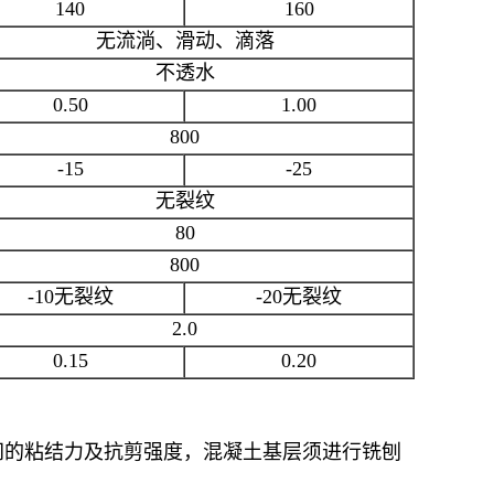
140
160
无流淌、滑动、滴落
不透水
0.50
1.00
800
-15
-25
无裂纹
80
800
-10无裂纹
-20无裂纹
2.0
0.15
0.20
间的粘结力及抗剪强度，混凝土基层须进行铣刨