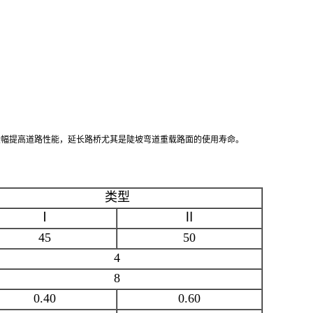
大幅提高道路性能，延长路桥尤其是陡坡弯道重载路面的使用寿命。
类型
Ⅰ
Ⅱ
45
50
4
8
0.40
0.60