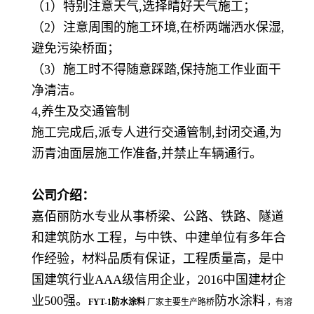
（
1）特别注意天气,选择晴好天气施工；
（
2）注意周围的施工环境,在桥两端洒水保湿,
避免污染桥面；
（
3）施工时不得随意踩踏,保持施工作业面干
净清洁。
4,养生及交通管制
施工完成后
,派专人进行交通管制,封闭交通,为
沥青油面层施工作准备,并禁止车辆通行。
公司介绍：
嘉佰丽防水专业从事桥梁、公路、铁路、隧道
和
建筑防水
工程，与中铁、中建单位有多年合
作经验，材料品质有保证，工程质量高，是中
国建筑行业
AAA级信用企业，2016中国建材企
业500强。
防水涂料
FYT-1防水涂料
厂家主要生产路桥
，有溶