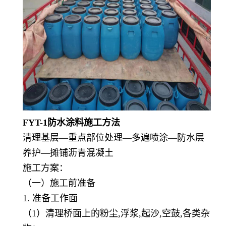
FYT-1防水涂料
施工方法
清理基层
—重点部位处理—多遍喷涂—防水层
养护—摊铺沥青混凝土
施工方案：
（一）施工前准备
1. 准备工作面
（
1）清理桥面上的粉尘,浮浆,起沙,空鼓,各类杂