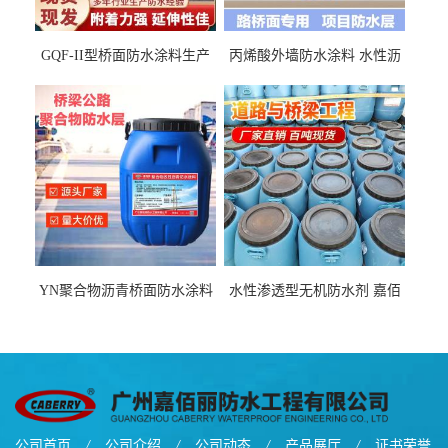
GQF-II型桥面防水涂料生产
丙烯酸外墙防水涂料 水性沥
厂家、嘉佰丽防水材料一手
青基防水涂料出口外贸实地
货源
厂家
YN聚合物沥青桥面防水涂料
水性渗透型无机防水剂 嘉佰
厂家包运费
丽道桥用防水层涂料阜阳本
地厂家价格
公司首页
/
公司介绍
/
公司动态
/
产品展厅
/
证书荣誉