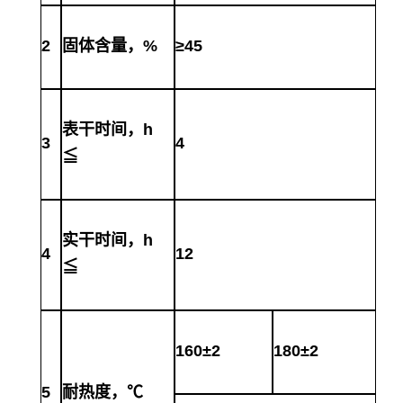
2
固体含量，
%
≥45
表干时间，
h
3
4
≦
实干时间，
h
4
12
≦
160±2
180±2
5
耐热度，
℃