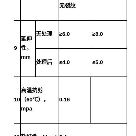
无裂纹
无处理
≥6.0
≥8.0
延伸
9
性，
mm
处理后
≥4.0
≥5.0
高温抗剪
10
（
60℃），
0.16
mpa