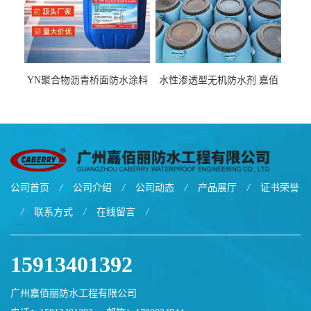
YN聚合物沥青桥面防水涂料
水性渗透型无机防水剂 嘉佰
厂家包运费
丽道桥用防水层涂料阜阳本
地厂家价格
公司首页
/
公司介绍
/
公司动态
/
产品展厅
/
证书荣誉
/
联系方式
/
在线留言
/
15913401392
广州嘉佰丽防水工程有限公司