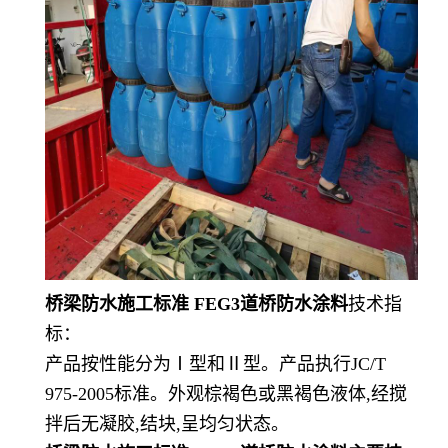
桥梁防水施工标准 FEG3道桥防水涂料
技术指
标：
产品按性能分为
Ⅰ型和Ⅱ型。产品执行JC/T
975-2005标准。外观棕褐色或黑褐色液体,经搅
拌后无凝胶,结块,呈均匀状态。