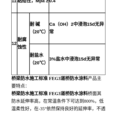
11
粘结性，
Mpa ≥
0.4
耐
碱
Ca（OH）2中浸泡15d无异
（
20℃）
常
耐腐
12
蚀性
耐盐水
3%盐水中浸泡15d无异常
（
20℃）
桥梁防水施工标准 FEG3道桥防水涂料
产品主
要特点：
桥梁防水施工标准 FEG3道桥防水涂料
桥面其
防水延伸率高，在常温条件下可达到800%，低
温柔性好，在-35°依然保持良好的延伸率，不透