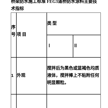
桥梁防水施工标准 FEG3道桥防水涂料
主要技
术指标
类
型
序
号
项
目
Ⅰ
Ⅱ
搅拌后为黑色或蓝褐色均质
1
外观
液体，搅拌棒上不粘附任何
明显颗粒。