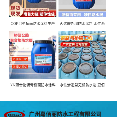
GQF-II型桥面防水涂料生产
丙烯酸外墙防水涂料 水性沥
厂家、嘉佰丽防水材料一手
青基防水涂料出口外贸实地
货源
厂家
YN聚合物沥青桥面防水涂料
水性渗透型无机防水剂 嘉佰
厂家包运费
丽道桥用防水层涂料阜阳本
地厂家价格