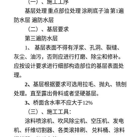
（一）、施工工序
基层处理
重点部位处理
涂刷底子油
第
1遍
防水层 遍防水层
（二）、基层要求
第三遍防水层
1、 基层表面不得有浮浆、孔洞、裂缝、
灰尘、油污，否则应进行打磨、除尘和修补。
应按设计要求进行细部构造部位的基层表面处
理。
2、
基层根据要求可选用拉毛、抛丸、铣刨
处理。直至露出骨料或者坚硬基层。
3、
桥面含水率不应大于
12%
（三）、施工工具：
涂料喷涂机、吹风除尘机、空压机、发电
机、纤维切割器、各类滚排刷、
兑料桶、涂料