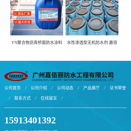
YN聚合物沥青桥面防水涂料
水性渗透型无机防水剂 嘉佰
厂家包运费
丽道桥用防水层涂料阜阳本
地厂家价格
公司首页
/
公司介绍
/
公司动态
/
产品展厅
/
证书荣誉
/
联系方式
/
在线留言
/
15913401392