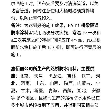
喷洒施工时，洒布完后要及时清洗管道，以免
堵塞管道，同时注意使用大桶时必须搅拌均
匀，以防止空气倾入。
备注：
为达到好的施工效果，
FYT-1 桥梁隧道
防水涂料
需采用两次分次实施，常温下d一次和
d二次实施之间的时间间隔应在 4～8h，PB型桥
面防水涂料施工后 12 小时，即可进行沥青层的
施工。
嘉佰丽公司所生产的路桥防水用料，主要供
应：
北京，
天津， 黑龙江， 吉林， 辽宁， 河
北， 河南， 山东， 山西， 陕西，内蒙古， 宁
夏， 甘肃，新疆， 青海， 西藏， 湖北， 安徽
等 多个地区，且我司生产的路桥防水用料已在
多个城市路段得到了应用，并得到国家相关部