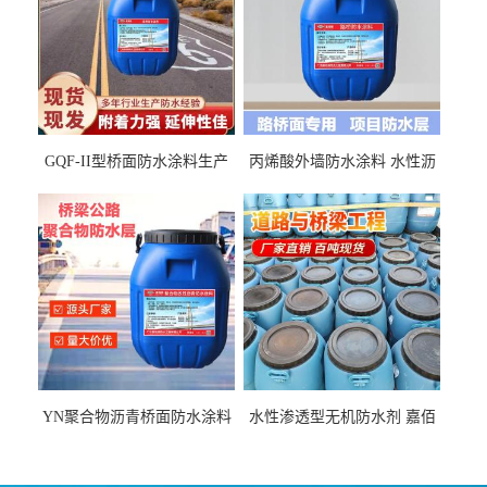
GQF-II型桥面防水涂料生产
丙烯酸外墙防水涂料 水性沥
厂家、嘉佰丽防水材料一手
青基防水涂料出口外贸实地
货源
厂家
YN聚合物沥青桥面防水涂料
水性渗透型无机防水剂 嘉佰
厂家包运费
丽道桥用防水层涂料阜阳本
地厂家价格