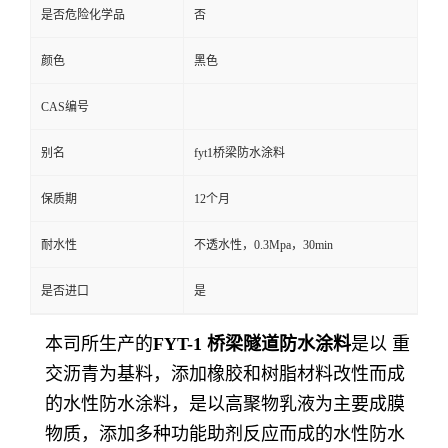
是否危险化学品
否
颜色
黑色
CAS编号
别名
fyt1桥梁防水涂料
保质期
12个月
耐水性
不透水性，0.3Mpa，30min
是否进口
是
本司所生产的
FYT-1 桥梁隧道防水涂料
是以 重
交沥青为基料，添加橡胶和树脂材料改性而成
的水性防水涂料，是以高聚物乳液为主要成膜
物质，添加多种功能助剂反应而成的水性防水