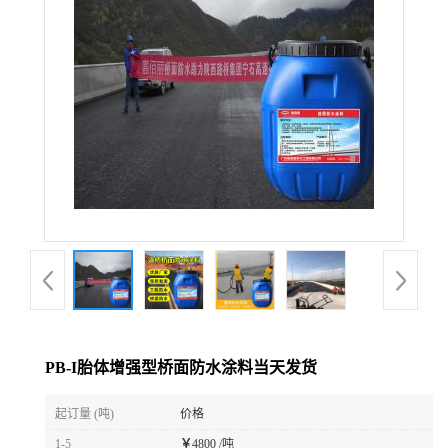
PB-I胎体增强型桥面防水涂料当天发货
起订量 (吨)
价格
1-5
￥
4800 /吨