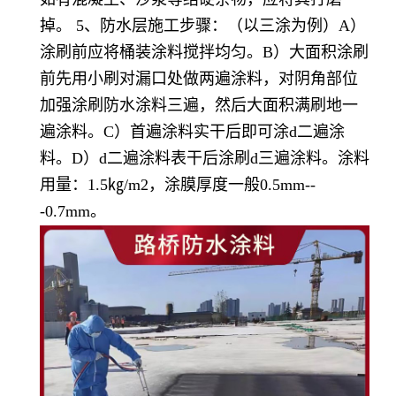
掉。 5、防水层施工步骤：（以三涂为例）A）
涂刷前应将桶装涂料搅拌均匀。B）大面积涂刷
前先用小刷对漏口处做两遍涂料，对阴角部位
加强涂刷防水涂料三遍，然后大面积满刷地一
遍涂料。C）首遍涂料实干后即可涂d二遍涂
料。D）d二遍涂料表干后涂刷d三遍涂料。涂料
用量：1.5㎏/m2，涂膜厚度一般0.5mm--
-0.7mm。