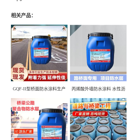
相关产品：
GQF-II型桥面防水涂料生产
丙烯酸外墙防水涂料 水性沥
厂家、嘉佰丽防水材料一手
青基防水涂料出口外贸实地
货源
厂家