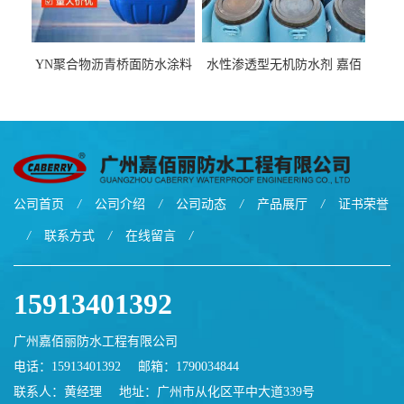
YN聚合物沥青桥面防水涂料
水性渗透型无机防水剂 嘉佰
厂家包运费
丽道桥用防水层涂料阜阳本
地厂家价格
公司首页
/
公司介绍
/
公司动态
/
产品展厅
/
证书荣誉
/
联系方式
/
在线留言
/
15913401392
广州嘉佰丽防水工程有限公司
电话：15913401392
邮箱：
1790034844
联系人：黄经理
地址：广州市从化区平中大道339号