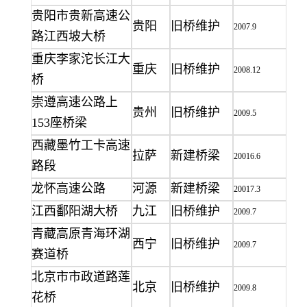
贵阳市贵新高速公
贵阳
旧桥维护
2007.9
路江西坡大桥
重庆李家沱长江大
重庆
旧桥维护
2008.12
桥
崇遵高速公路上
贵州
旧桥维护
2009.5
153
座桥梁
西藏墨竹工卡高速
拉萨
新建桥梁
20016.6
路段
龙怀高速公路
河源
新建桥梁
20017.3
江西鄱阳湖大桥
九江
旧桥维护
2009.7
青藏高原青海环湖
西宁
旧桥维护
2009.7
赛道桥
北京市市政道路莲
北京
旧桥维护
2009.8
花桥