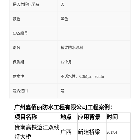
是否危险化学品
否
颜色
黑色
CAS编号
别名
桥梁防水涂料
保质期
12个月
耐水性
不透水性，0.3Mpa，30min
是否进口
是
广州嘉佰丽防水工程
有限公司工程案例：
项目名称
地点
应用背景
时间
贵南高铁澄江双线
广西
新建桥梁
2017.4
特大桥