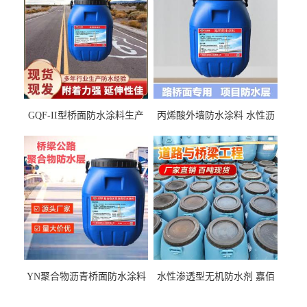
GQF-II型桥面防水涂料生产
丙烯酸外墙防水涂料 水性沥
厂家、嘉佰丽防水材料一手
青基防水涂料出口外贸实地
货源
厂家
YN聚合物沥青桥面防水涂料
水性渗透型无机防水剂 嘉佰
厂家包运费
丽道桥用防水层涂料阜阳本