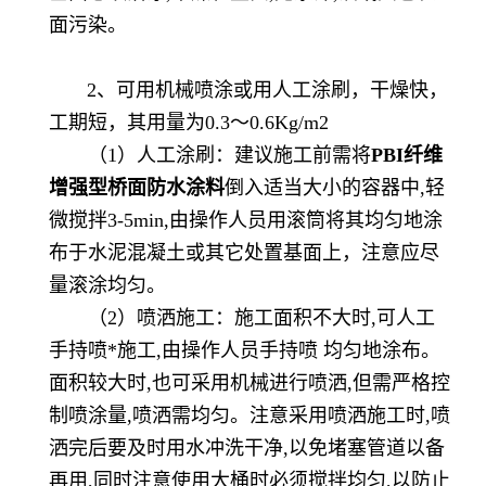
面污染。
2、可用机械喷涂或用人工涂刷，干燥快，
工期短，其用量为0.3～0.6Kg/m2
（
1）人工涂刷：建议施工前需将
PBI纤维
增强型桥面防水涂料
倒入适当大小的容器中,轻
微搅拌3-5min,由操作人员用滚筒将其均匀地涂
布于水泥混凝土或其它处置基面上，注意应尽
量滚涂均匀。
（
2）喷洒施工：施工面积不大时,可人工
手持喷*施工,由操作人员手持喷 均匀地涂布。
面积较大时,也可采用机械进行喷洒,但需严格控
制喷涂量,喷洒需均匀。注意采用喷洒施工时,喷
洒完后要及时用水冲洗干净,以免堵塞管道以备
再用,同时注意使用大桶时必须搅拌均匀,以防止