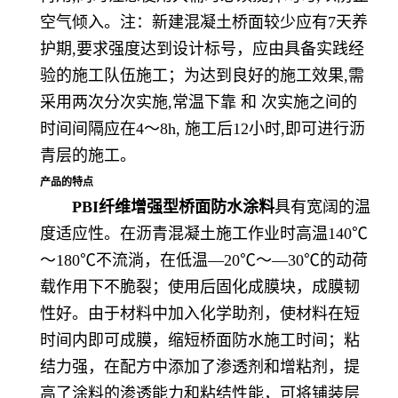
空气倾入。注：新建混凝土桥面较少应有7天养
护期,要求强度达到设计标号，应由具备实践经
验的施工队伍施工；为达到良好的施工效果,需
采用两次分次实施,常温下靠 和 次实施之间的
时间间隔应在4～8h, 施工后12小时,即可进行沥
青层的施工。
产品的特点
PBI纤维增强型桥面防水涂料
具有宽阔的温
度适应性。在沥青混凝土施工作业时高温140℃
～180℃不流淌，在低温—20℃～—30℃的动荷
载作用下不脆裂；使用后固化成膜块，成膜韧
性好。由于材料中加入化学助剂，使材料在短
时间内即可成膜，缩短桥面防水施工时间；粘
结力强，在配方中添加了渗透剂和增粘剂，提
高了涂料的渗透能力和粘结性能，可将铺装层