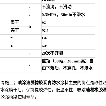
不流淌，不滑动
/
0.3MPA
，
30min
不渗水
/
表干
?Q3
h
实干
?Q10
25
1.20
40
0.70
20
次不开裂
/
重锤（
500g
，
300mm
高）自
/
由下落后，不穿孔，不渗水
，冷施工；
喷涂速凝橡胶沥青防水涂料
主要的优点是改性
防水
涂膜干后，保持橡胶弹性，低温柔性；
喷涂速凝橡胶
缓公路桥梁使用寿命。