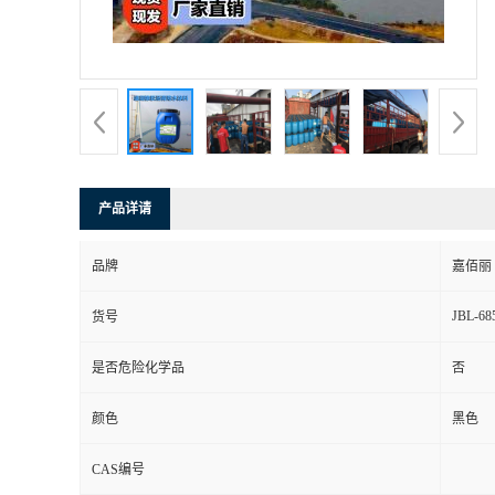
产品详请
品牌
嘉佰丽
JBL-68
货号
是否危险化学品
否
颜色
黑色
CAS编号