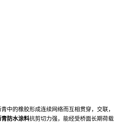
沥青中的橡胶形成连续网络而互相贯穿，交联，
沥青防水涂料
抗剪切力强，能经受桥面长期荷载