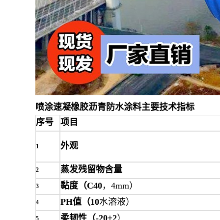
喷涂速凝橡胶沥青防水涂料主要技术指标
序号
项目
外观
1
蒸发残留物含量
2
黏度（
C40
，
4mm
）
3
PH
值（
10
水溶液）
4
柔韧性（
-20±2
）
5