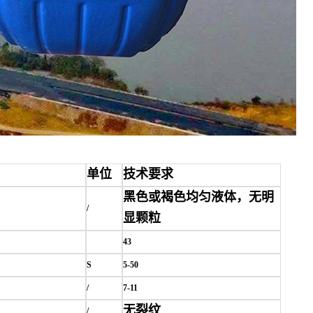
单位
技术要求
黑色或褐色均匀液体，无明
/
显颗粒
43
S
5-50
/
7-11
无裂纹
/