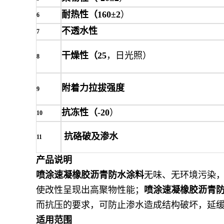
耐热性（
160±2
）
6
不透水性
7
干燥性（
25
，日光照）
8
附着力拉拔强度
9
抗冻性（
-20
）
10
抗硌破及渗水
11
产品说明
喷涂速凝橡胶沥青防水涂料
无味、无环境污染
使改性呈现出高聚物性能；
喷涂速凝橡胶沥青
而抗压的要求，可防止渗水造成结构破坏，延
适用范围