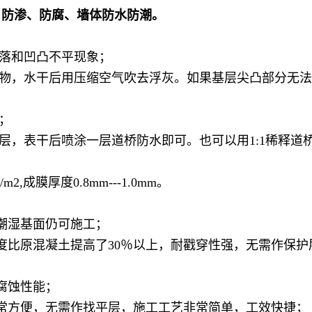
、防渗、防腐、墙体防水防潮。
剥落和凹凸不平现象；
杂物，水干后用压缩空气吹去浮灰。如果基层尖凸部分无
；
层，表干后喷涂一层道桥防水即可。也可以用1:1稀释道
m2,成膜厚度0.8mm---1.0mm。
潮湿基面仍可施工；
度比原混凝土提高了30％以上，耐戳穿性强，无需作保护
腐蚀性能；
常方便，无需作找平层，施工工艺非常简单，工效快捷；