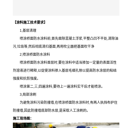
【
涂料
施工技术要求
】
1,基层清理
喷涂桥面防水涂料前,首先凿除混凝土浮浆,平整凸凹不平处,清除油
污,垃圾等,然后彻底清扫基面,再用吹尘器把基面吹干净
2,喷涂桥面防水涂料
喷涂桥面防水涂料首层时,要在涂料中适当掺加一定量的表面活性
剂溶液进行稀释,以促使涂料掺入基层毛细孔隙以提高防水涂层的粘结
强度和抗剪强度。
喷涂第二,三,四遍涂料,要待上一遍涂料实干后才能喷涂。
3,局部涂刷
为避免涂料污染防撞墙,在喷涂桥面防水涂料时,有两人执挡布护住
防撞墙,因此防撞墙底部防水层,是采取人工涂刷的。
施工现场图：