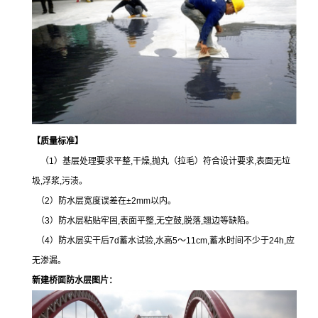
【
质量标准
】
（1）基层处理要求平整,干燥,抛丸（拉毛）符合设计要求,表面无垃
圾,浮浆,污渍。
（2）防水层宽度误差在±2mm以内。
（3）防水层粘贴牢固,表面平整,无空鼓,脱落,翘边等缺陷。
（4）防水层实干后7d蓄水试验,水高5～11cm,蓄水时间不少于24h,应
无渗漏。
新建桥面防水层图片：