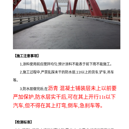
【
施工注意事项
】
1,涂料使用前应搅拌均匀,预计涂料不能表于前下雨不能施工。
2,施工过程中,严禁乱踩未干的防水层,11t以上的货车,铲车,吊车
等。
沥青 混凝土铺装层未上以前要
3,防水层做完后,在
严加保护,防水层实干后,可在其上开行11t以下
汽车,但不得在其上打弯,倒车,急刹车等。
【
检测标准
】