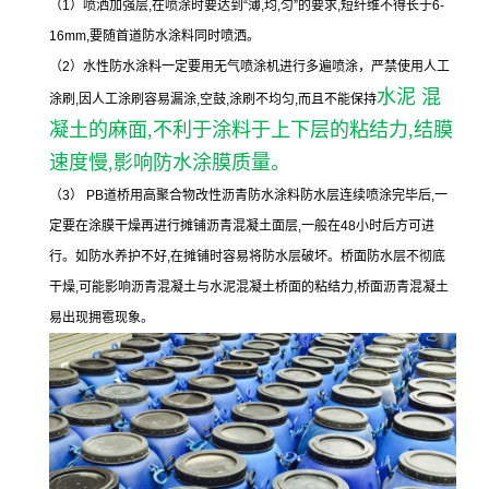
（
1）喷洒加强层,在喷涂时要达到“薄,均,匀”的要求,短纤维不得长于6-
16mm,要随首道防水涂料同时喷洒。
（2）水性防水涂料一定要用无气喷涂机进行多遍喷涂，严禁使用人工
水泥 混
涂刷,因人工涂刷容易漏涂,空鼓,涂刷不均匀,而且不能保持
凝土的麻面,不利于涂料于上下层的粘结力,结膜
速度慢,影响防水涂膜质量。
（3） PB道桥用高聚合物改性沥青防水涂料防水层连续喷涂完毕后,一
定要在涂膜干燥再进行摊铺沥青混凝土面层,一般在48小时后方可进
行。如防水养护不好,在摊铺时容易将防水层破坏。桥面防水层不彻底
干燥,可能影响沥青混凝土与水泥混凝土桥面的粘结力,桥面沥青混凝土
易出现拥雹现象。