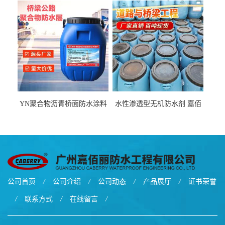
货源
厂家
YN聚合物沥青桥面防水涂料
水性渗透型无机防水剂 嘉佰
厂家包运费
丽道桥用防水层涂料阜阳本
地厂家价格
公司首页
/
公司介绍
/
公司动态
/
产品展厅
/
证书荣誉
/
联系方式
/
在线留言
/