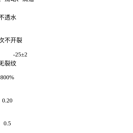
不透水
0次不开裂
-25±2
无裂纹
800%
0.20
0.5