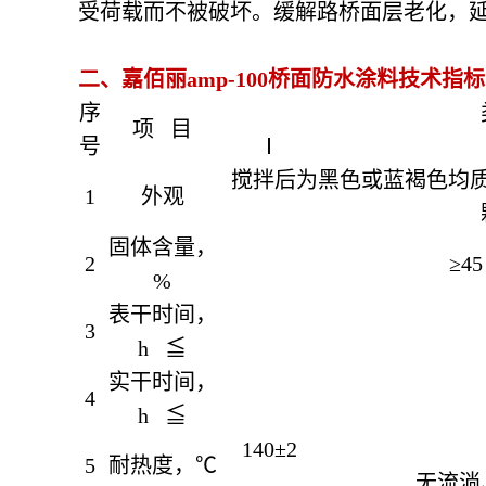
受荷载而不被破坏。缓解路桥面层老化，
二、嘉佰丽amp-100桥面防水涂料
技术指标 （
序
项 目
号
Ⅰ
搅拌后为黑色或蓝褐色均
1
外观
固体含量，
2
≥45
%
表干时间，
3
h ≦
实干时间，
4
h ≦
140±2
5
耐热度，℃
无流淌