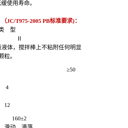
延缓使用寿命。
JC/T975-2005 PB标准要求)：
类 型
Ⅱ
质液体，搅拌棒上不粘附任何明显
颗粒。
≥50
4
12
160±2
、滑动、滴落