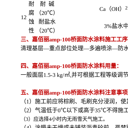
耐
耐 碱
2
Ca（OH）
腐
（20℃）
12
蚀
耐盐水
3%盐水中
性
（20℃）
三、嘉佰丽amp-100桥面防水涂料
施工工序
清理基层—重点部位处理—多遍喷涂—防
四、嘉佰丽amp-100桥面防水涂料
用量：
一般面层1.5-3 kg/㎡,并可根据工程等级调
五、嘉佰丽amp-100桥面防水涂料
注意事项
（1）施工前应将棕刷、毛刷充分浸润，使
（2）气温低于0℃以下或高于35℃不得施
（3）应选择4小时内无雨雪天气施工。
（4）涂膜未干燥或未铺装沥青砼前，严禁