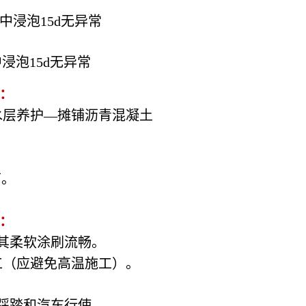
中浸泡15d无异常
浸泡15d无异常
：
水层养护—摊铺沥青混凝土
节。
：
其柔软涂刷流畅。
工（应避免高温施工）。
踩踏和汽车行使。