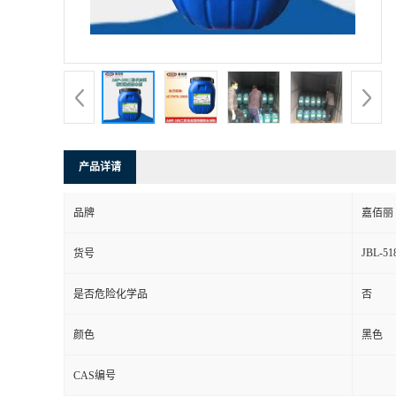
产品详请
品牌
嘉佰丽
JBL-51
货号
是否危险化学品
否
颜色
黑色
CAS编号