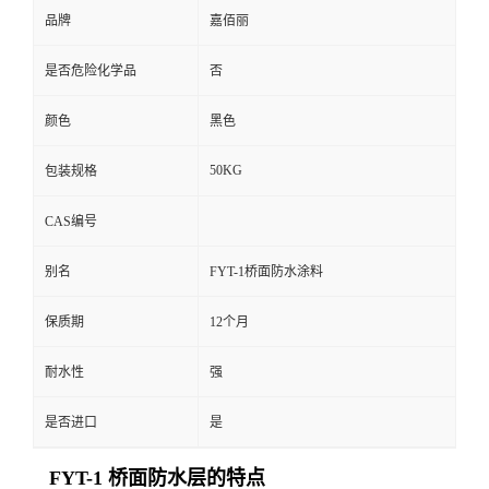
品牌
嘉佰丽
是否危险化学品
否
颜色
黑色
50KG
包装规格
CAS编号
别名
FYT-1桥面防水涂料
保质期
12个月
耐水性
强
是否进口
是
FYT-1 桥面防水层的特点