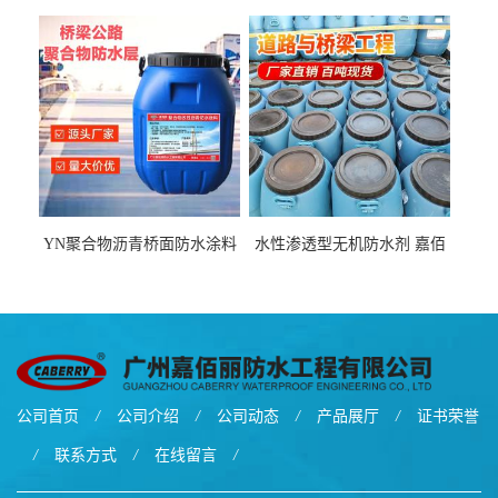
厂家、嘉佰丽防水材料一手
青基防水涂料出口外贸实地
货源
厂家
YN聚合物沥青桥面防水涂料
水性渗透型无机防水剂 嘉佰
厂家包运费
丽道桥用防水层涂料阜阳本
地厂家价格
公司首页
/
公司介绍
/
公司动态
/
产品展厅
/
证书荣誉
/
联系方式
/
在线留言
/