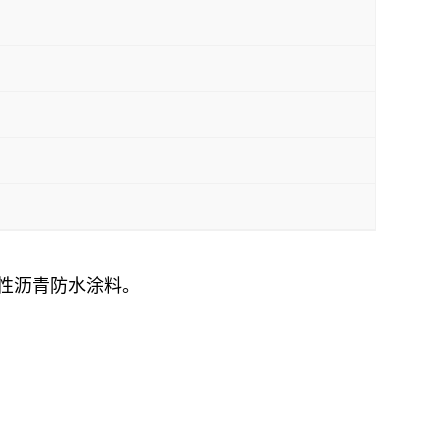
性沥青防水涂料
。