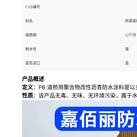
CAS编号
别名
桥梁道
保质期
12个月
耐水性
强
是否进口
是
产品概述
定义
：PB 道桥用聚合物改性沥青防水涂料是
性质
：该产品无毒、无味、无环境污染，属于