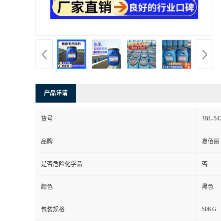
产品详请
JBL-54
货号
品牌
嘉佰丽
是否危险化学品
否
颜色
黑色
50KG
包装规格