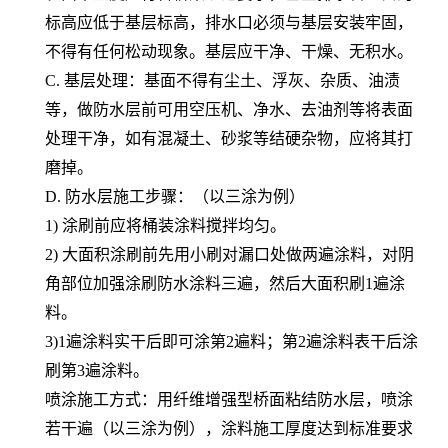
标高应低于基层标高，排水口必须与基层安装牢固，
不得有任何松动现象。基层应干净、干燥、无积水。
C. 基层处理：基面不得有尘土、浮灰、杂质、油渍
等，做防水层前可用空压机、净水、去油剂等将表面
处理干净，如有混凝土、砂浆等结硬杂物，应将其打
磨掉。
D. 防水层施工步骤：（以三涂为例）
1) 涂刷前应将桶装涂料搅拌均匀。
2) 大面积涂刷前先用小刷对漏口处做两遍涂料，对阴
角部位加强涂刷防水涂料三遍，然后大面积刷1遍涂
料。
3)1遍涂料实干后即可涂第2遍料；第2遍涂料表干后涂
刷第3遍涂料。
喷涂施工方式：用
纤维增强型桥面粘结防水层
，喷涂
若干遍（以三涂为例），涂料施工厚度达到标准要求