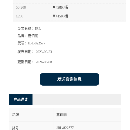
50-200
￥
4300 /桶
≥200
￥
4150 /桶
英文名称：
JBL
品牌：
嘉佰丽
货号：
JBL-822577
发布日期：
2023-09-23
更新日期：
2026-08-08
发送咨询信息
产品详请
品牌
嘉佰丽
JBL-822577
货号