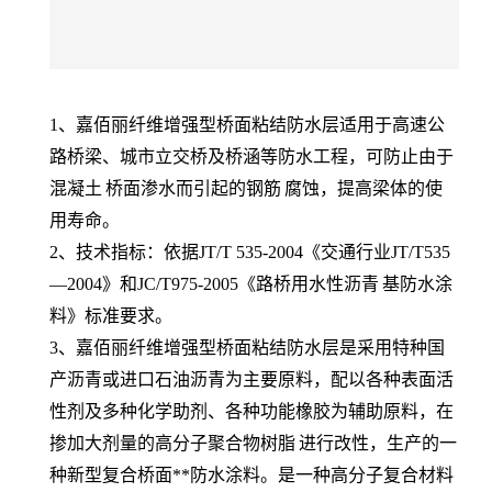
1、嘉佰丽
纤维增强型桥面粘结防水层
适用于高速公
路桥梁、城市立交桥及桥涵等防水工程，可防止由于
混凝土
桥面渗水而引起的
钢筋
腐蚀，提高梁体的使
用寿命。
2、技术指标：依据JT/T 535-2004《交通行业JT/T535
—2004》和JC/T975-2005《路桥用水性
沥青
基防水涂
料》标准要求。
3、嘉佰丽
纤维增强型桥面粘结防水层
是采用特种国
产沥青或进口石油沥青为主要原料，配以各种表面活
性剂及多种化学助剂、各种功能橡胶为辅助原料，在
掺加大剂量的高分子聚合物
树脂
进行改性，生产的一
种新型复合桥面**防水涂料。是一种高分子
复合材料