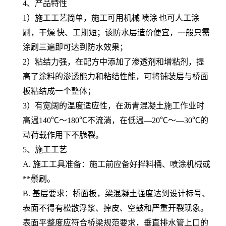
4、产品特性
1）施工工艺简单，施工可用
机械
喷涂
也可人工涂
刷，
干燥
快、工期短；该防水层造价便宜，一般只需
涂刷三遍即可达到防水效果；
2）粘结力强，在配方中添加了渗透剂和增粘剂，提
高了涂料的渗透能力和粘结性能，可将铺装层与桥面
板粘结成一个整体；
3）有宽阔的温度适应性，在沥青混凝土施工作业时
高温140℃～180℃不流淌，在低温—20℃～—30℃的
动荷载作用下不脆裂。
5、施工工艺
A. 施工工具准备：施工前应备好拌料桶、喷涂机械或
**鬃刷。
B. 基层要求：桥面板，梁混凝土强度达到设计标号、
表面不得有松散浮浆、掉皮、空鼓和严重开裂现象。
表面平整度应符合桥梁规范要求，垂直排水管上口的