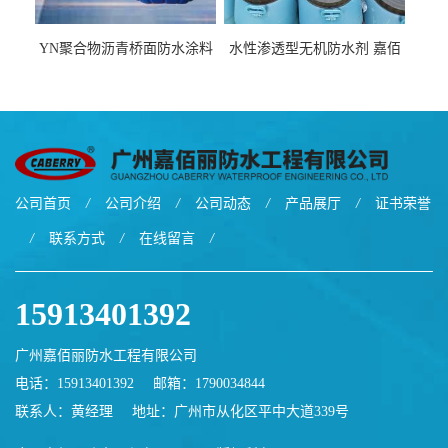
YN聚合物沥青桥面防水涂料
水性渗透型无机防水剂 嘉佰
厂家包运费
丽道桥用防水层涂料阜阳本
地厂家价格
公司首页
/
公司介绍
/
公司动态
/
产品展厅
/
证书荣誉
/
联系方式
/
在线留言
/
15913401392
广州嘉佰丽防水工程有限公司
电话：15913401392
邮箱：
1790034844
联系人：黄经理
地址：广州市从化区平中大道339号