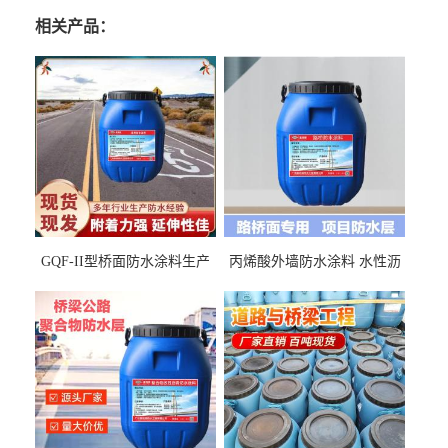
相关产品：
GQF-II型桥面防水涂料生产
丙烯酸外墙防水涂料 水性沥
厂家、嘉佰丽防水材料一手
青基防水涂料出口外贸实地
货源
厂家