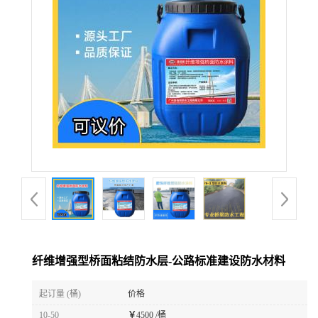
纤维增强型桥面粘结防水层-公路标准建设防水材料
起订量 (桶)
价格
10-50
￥
4500 /桶