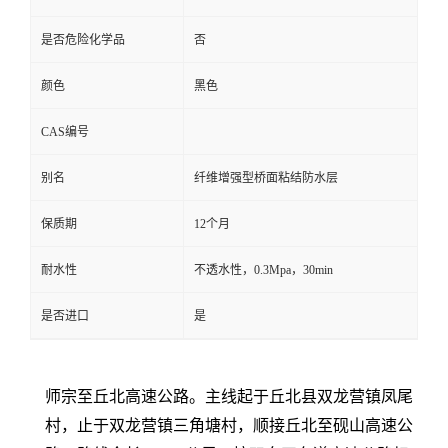
是否危险化学品
否
颜色
黑色
CAS编号
别名
纤维增强型桥面粘结防水层
保质期
12个月
耐水性
不透水性，0.3Mpa，30min
是否进口
是
师宗至丘北高速公路。主线起于丘北县双龙营镇凤尾
村，止于双龙营镇三角塘村，顺接丘北至砚山高速公