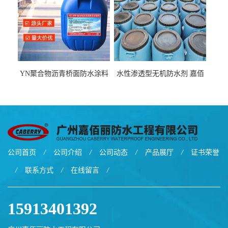
YN聚合物沥青桥面防水涂料
水性渗透型无机防水剂 嘉佰
厂家包运费
丽道桥用防水层涂料阜阳本
地厂家价格
公司首页
/
公司介绍
/
公司动态
/
产品展厅
/
证书荣誉
/
联系方式
/
在线留言
/
15913401392