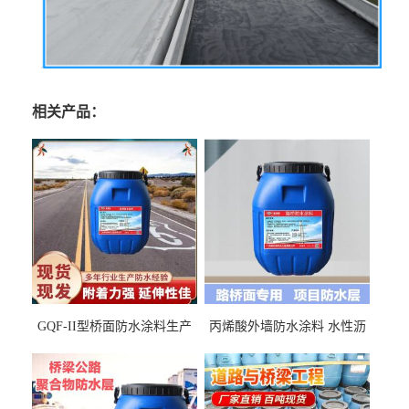
相关产品：
GQF-II型桥面防水涂料生产
丙烯酸外墙防水涂料 水性沥
厂家、嘉佰丽防水材料一手
青基防水涂料出口外贸实地
货源
厂家